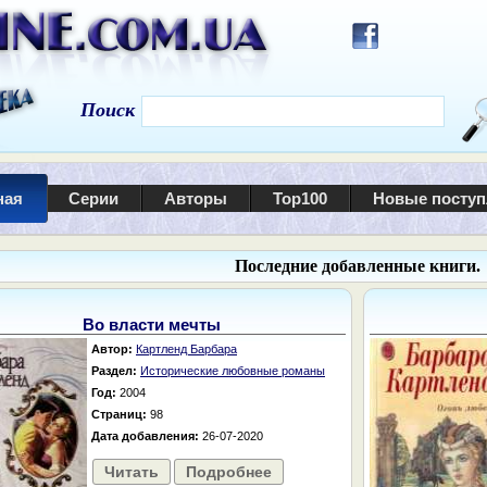
Поиск
ная
Серии
Авторы
Top100
Новые посту
Последние добавленные книги.
Во власти мечты
Автор:
Картленд Барбара
Раздел:
Исторические любовные романы
Год:
2004
Страниц:
98
Дата добавления:
26-07-2020
Читать
Подробнее