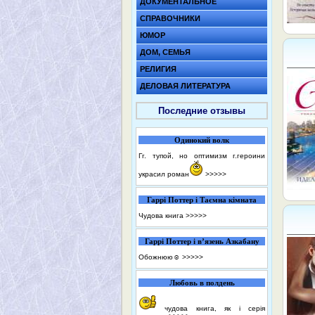
ДОКУМЕНТАЛЬНОЕ
СПРАВОЧНИКИ
ЮМОР
ДОМ, СЕМЬЯ
РЕЛИГИЯ
ДЕЛОВАЯ ЛИТЕРАТУРА
Последние отзывы
Одинокий волк
Гг. тупой, но оптимизм г.героини
украсил роман
>>>>>
Гаррі Поттер і Таємна кімната
Чудова книга
>>>>>
Гаррі Поттер і в’язень Азкабану
Обожнюю☺️
>>>>>
Любовь в полдень
чудова книга, як і серія