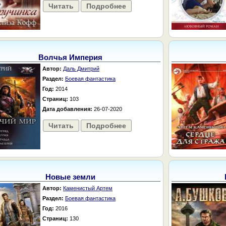
Читать
Подробнее
Волчья Империя
Автор:
Даль Дмитрий
Раздел:
Боевая фантастика
Год:
2014
Страниц:
103
Дата добавления:
26-07-2020
Читать
Подробнее
Новые земли
Автор:
Каменистый Артем
Раздел:
Боевая фантастика
Год:
2016
Страниц:
130