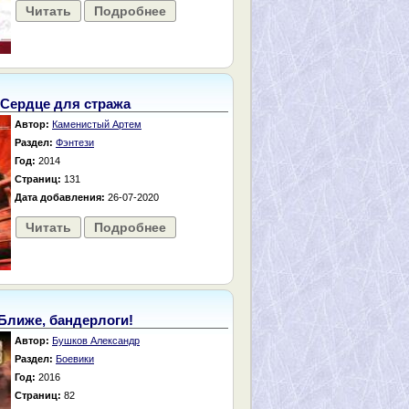
Читать
Подробнее
Сердце для стража
Автор:
Каменистый Артем
Раздел:
Фэнтези
Год:
2014
Страниц:
131
Дата добавления:
26-07-2020
Читать
Подробнее
Ближе, бандерлоги!
Автор:
Бушков Александр
Раздел:
Боевики
Год:
2016
Страниц:
82