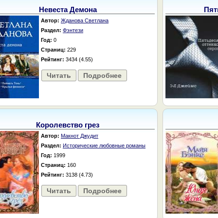
Невеста Демона
Пят
Автор:
Жданова Светлана
Раздел:
Фэнтези
Год:
0
Страниц:
229
Рейтинг:
3434 (4.55)
Читать
Подробнее
Королевство грез
Автор:
Макнот Джудит
Раздел:
Исторические любовные романы
Год:
1999
Страниц:
160
Рейтинг:
3138 (4.73)
Читать
Подробнее