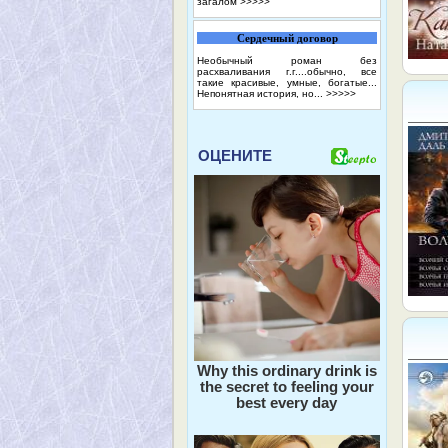
загалом
>>>>>
Сердечный договор
Необычный роман без
расхваливания г.г....обычно, все
такие красивые, умные, богатые...
Непонятная история, но...
>>>>>
ОЦЕНИТЕ
Why this ordinary drink is
the secret to feeling your
best every day