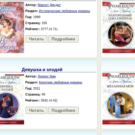
Автор:
Макнот Джудит
Раздел:
Исторические любовные романы
Год:
1999
Страниц:
165
Рейтинг:
3777 (4.71)
Читать
Подробнее
Девушка и злодей
Автор:
Лоренс Ким
Раздел:
Короткие любовные романы
Год:
2011
Страниц:
49
Рейтинг:
3542 (4.42)
Читать
Подробнее