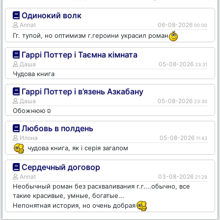
Одинокий волк
Annat
06-08-2026
00:00
Гг. тупой, но оптимизм г.героини украсил роман
Гаррі Поттер і Таємна кімната
Даша
05-08-2026
23:31
Чудова книга
Гаррі Поттер і в’язень Азкабану
Даша
05-08-2026
23:30
Обожнюю☺️
Любовь в полдень
Илона
05-08-2026
11:43
чудова книга, як і серія загалом
Сердечный договор
Annat
03-08-2026
21:29
Необычный роман без расхваливания г.г....обычно, все
такие красивые, умные, богатые...
Непонятная история, но очень добрая