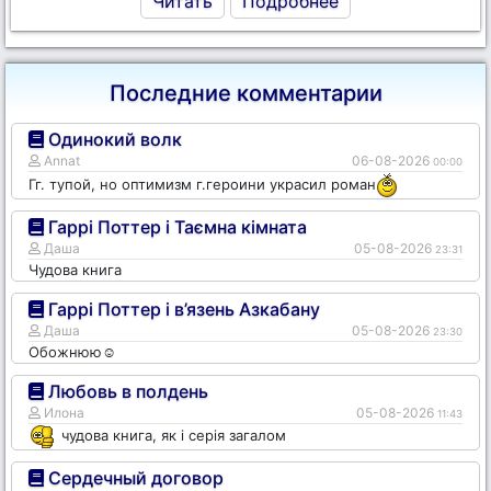
Читать
Подробнее
Последние комментарии
Одинокий волк
Annat
06-08-2026
00:00
Гг. тупой, но оптимизм г.героини украсил роман
Гаррі Поттер і Таємна кімната
Даша
05-08-2026
23:31
Чудова книга
Гаррі Поттер і в’язень Азкабану
Даша
05-08-2026
23:30
Обожнюю☺️
Любовь в полдень
Илона
05-08-2026
11:43
чудова книга, як і серія загалом
Сердечный договор