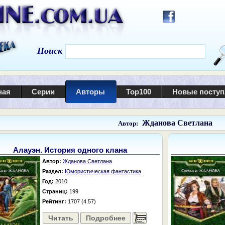
Поиск
ная
Серии
Авторы
Top100
Новые посту
Жданова Светлана
Автор:
Алауэн. История одного клана
Автор:
Жданова Светлана
Раздел:
Юмористическая фантастика
Год:
2010
Страниц:
199
Рейтинг:
1707 (4.57)
Читать
Подробнее
......