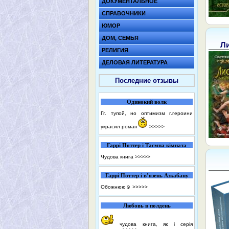
ДОКУМЕНТАЛЬНОЕ
СПРАВОЧНИКИ
ЮМОР
ДОМ, СЕМЬЯ
Ли
РЕЛИГИЯ
ДЕЛОВАЯ ЛИТЕРАТУРА
Последние отзывы
Одинокий волк
Гг. тупой, но оптимизм г.героини
украсил роман
>>>>>
Гаррі Поттер і Таємна кімната
Чудова книга
>>>>>
Гаррі Поттер і в’язень Азкабану
Обожнюю☺️
>>>>>
Любовь в полдень
чудова книга, як і серія