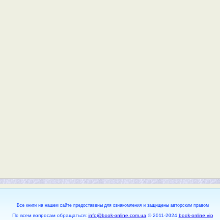
Все книги на нашем сайте предоставены для ознакомления и защищены авторским правом
По всем вопросам обращаться:
info@book-online.com.ua
© 2011-2024
book-online.vip