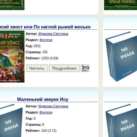
сий хвост или По наглой рыжей моське
Автор:
Жданова Светлана
Раздел:
Фэнтези
Год:
2011
Страниц:
191
Рейтинг:
1253 (4.59)
Читать
Подробнее
......
Маленький зверек Ису
Автор:
Жданова Светлана
Раздел:
Фэнтези
Год:
0
Страниц:
8
Рейтинг:
103 (3.72)