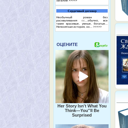
загалом
>>>>>
Сердечный договор
Необычный роман без
расхваливания г.г....обычно, все
такие красивые, умные, богатые...
Непонятная история, но...
>>>>>
ОЦЕНИТЕ
Her Story Isn't What You
Think—You''ll Be
Surprised