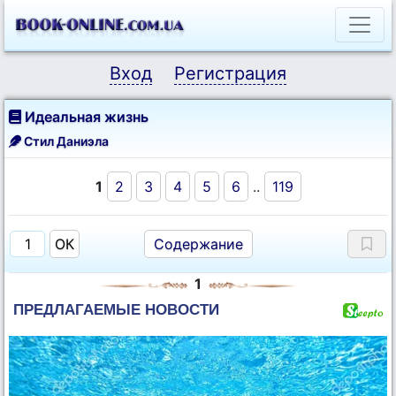
Вход
Регистрация
Идеальная жизнь
Стил Даниэла
1
2
3
4
5
6
..
119
Содержание
1