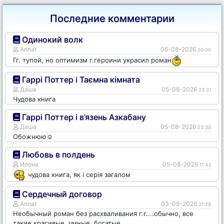
Последние комментарии
Одинокий волк
Annat
06-08-2026
00:00
Гг. тупой, но оптимизм г.героини украсил роман
Гаррі Поттер і Таємна кімната
Даша
05-08-2026
23:31
Чудова книга
Гаррі Поттер і в’язень Азкабану
Даша
05-08-2026
23:30
Обожнюю☺️
Любовь в полдень
Илона
05-08-2026
11:43
чудова книга, як і серія загалом
Сердечный договор
Annat
03-08-2026
21:29
Необычный роман без расхваливания г.г....обычно, все
такие красивые, умные, богатые...