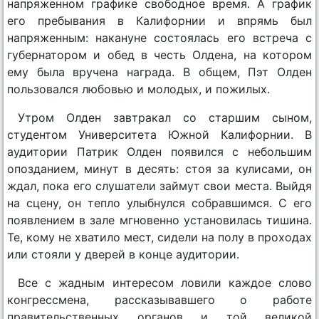
напряженном графике свободное время. А график
его пребывания в Калифорнии и впрямь был
напряженным: накануне состоялась его встреча с
губернатором и обед в честь Олдена, на котором
ему была вручена награда. В общем, Пэт Олден
пользовался любовью и молодых, и пожилых.
Утром Олден завтракал со старшим сыном,
студентом Университета Южной Калифорнии. В
аудитории Патрик Олден появился с небольшим
опозданием, минут в десять: стоя за кулисами, он
ждал, пока его слушатели займут свои места. Выйдя
на сцену, он тепло улыбнулся собравшимся. С его
появлением в зале мгновенно установилась тишина.
Те, кому не хватило мест, сидели на полу в проходах
или стояли у дверей в конце аудитории.
Все с жадным интересом ловили каждое слово
конгрессмена, рассказывавшего о работе
правительственных органов и той великой