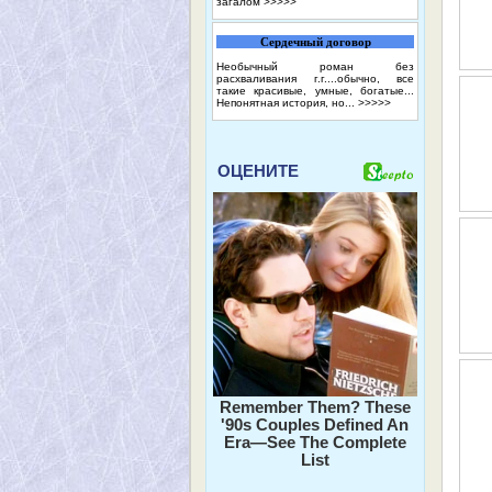
загалом
>>>>>
Сердечный договор
Необычный роман без
расхваливания г.г....обычно, все
такие красивые, умные, богатые...
Непонятная история, но...
>>>>>
ОЦЕНИТЕ
Remember Them? These
'90s Couples Defined An
Era—See The Complete
List