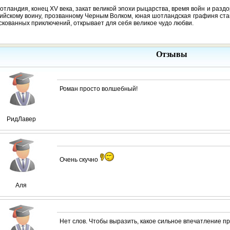
отландия, конец XV века, закат великой эпохи рыцарства, время войн и разд
ийскому воину, прозванному Черным Волком, юная шотландская графиня ст
скованных приключений, открывает для себя великое чудо любви.
Отзывы
Роман просто волшебный!
РидЛавер
Очень скучно
Аля
Нет слов. Чтобы выразить, какое сильное впечатление пр