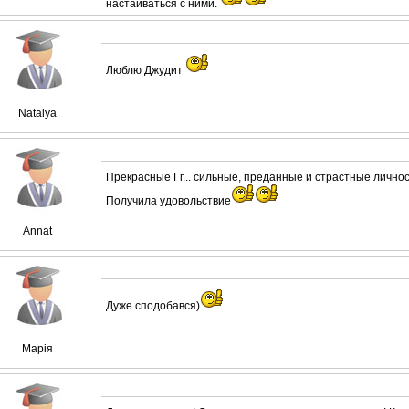
настаиваться с ними.
Люблю Джудит
Natalya
Прекрасные Гг... сильные, преданные и страстные личност
Получила удовольствие
Annat
Дуже сподобався)
Марія