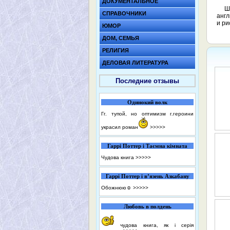
ДОКУМЕНТАЛЬНОЕ
Ш
СПРАВОЧНИКИ
англ
и ри
ЮМОР
ДОМ, СЕМЬЯ
РЕЛИГИЯ
ДЕЛОВАЯ ЛИТЕРАТУРА
Последние отзывы
Одинокий волк
Гг. тупой, но оптимизм г.героини
украсил роман
>>>>>
Гаррі Поттер і Таємна кімната
Чудова книга
>>>>>
Гаррі Поттер і в’язень Азкабану
Обожнюю☺️
>>>>>
Любовь в полдень
чудова книга, як і серія