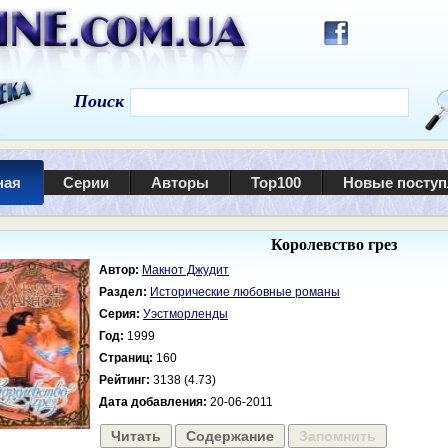
Поиск
ная
Серии
Авторы
Top100
Новые посту
Королевство грез
Автор:
Макнот Джудит
Раздел:
Исторические любовные романы
Серия:
Уэстморленды
Год:
1999
Страниц:
160
Рейтинг:
3138 (4.73)
Дата добавления:
20-06-2011
Читать
Содержание
Запомнить