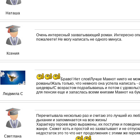
Наташа
Очень интересный захватывающий роман. Интересно опи
пожалеете! Не могу написать не одного минуса.
Ксения
Браво! Нет слов!Лучше Макнот никто не мо
романы!Жаль только, что немного она успела написать -
шедевры!С возрастом подзабываешь и потом с удовольст
для пенсии еще и запаслась всеми книгами Макнот на бу
Людмила С
Перечитывала несколько раз и считаю это лучший из лю
дыхании и запоминается на всю жизнь!
Характеру героев ярко выражены, их поступки и поведени
жанре. Сюжет хоть и простой но захватывает и не отпуск
недостаток это то что нет продолжения с этими же героя
Светлана