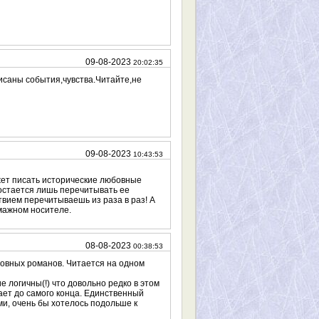
09-08-2023
20:02:35
саны события,чувства.Читайте,не
09-08-2023
10:43:53
жет писать исторические любовные
 остается лишь перечитывать ее
вием перечитываешь из раза в раз! А
мажном носителе.
08-08-2023
00:38:53
бовных романов. Читается на одном
е логичны(!) что довольно редко в этом
ает до самого конца. Единственный
ми, очень бы хотелось подольше к