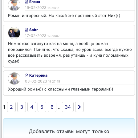
Елена
19-02-2023
15:56:12
Роман интересный. Но какой же противный этот Ник(((
Sabr
17-02-2023
12:58:07
Немножко затянуто как на меня, а вообще роман
понравился. Понятно, что сказка, но урок всем: всегда нужно
всё рассказывать вовремя, раз утаишь - и куча поломанных
судеб.
Катерина
08-02-2023
19:27:45
Хороший роман)) с классными главными героями)))
1
2
3
4
5
6
..
34
Добавлять отзывы могут только