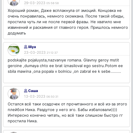
29-03-2023
05:58:58
Хороший роман, Даже всплакнула от эмоций. Концовка не
очень понравилась, немного скомкана. После такой обиды,
простила чуть ли не после первой фразы. Не хватило мне
извинений и раскаяния от главного героя. Пришлось немного
додумать
liliya
23-03-2023
21:12:37
podskajite pojaluysta,nazvanıye romana. Glavnıy geroy mstit
geroine ,dumaya chto ee brat iznasiloval ego sestru.Potom ee
sbila mawina ,ona popala v bolnicu ,on zabral ee k sebe.........
Саша
13-03-2023
06:50:31
Остался всё таки осадочек от прочитанного и всё из-за этого
плейбоя Ника. Раздутое у него эго. Бабы избаловали))))
Интересно конечно читать, но всё таки слишком быстро гг
простила Ника.