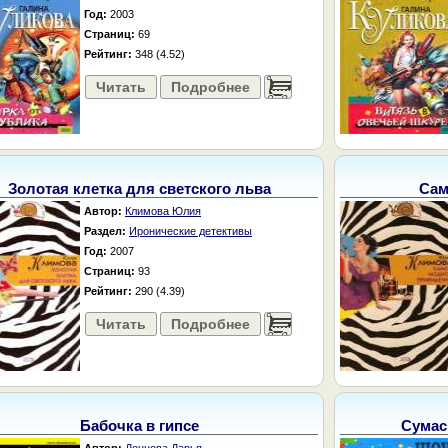
Год:
2003
Страниц:
69
Рейтинг:
348 (4.52)
Читать
Подробнее
......
Золотая клетка для светского льва
Сам
Автор:
Климова Юлия
Раздел:
Иронические детективы
Год:
2007
Страниц:
93
Рейтинг:
290 (4.39)
Читать
Подробнее
......
Бабочка в гипсе
Сумас