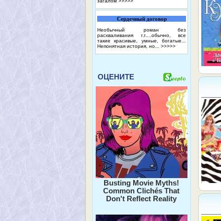
загалом
>>>>>
Сердечный договор
Необычный роман без
расхваливания г.г....обычно, все
такие красивые, умные, богатые...
Непонятная история, но...
>>>>>
ОЦЕНИТЕ
Busting Movie Myths!
Common Clichés That
Don't Reflect Reality