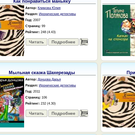
Как понравиться маньяку
Автор:
Климова Юлия
Раздел:
Иронические детективы
Год:
2007
Страниц:
99
Рейтинг:
248 (4.43)
Читать
Подробнее
......
Мыльная сказка Шахерезады
При
Автор:
Донцова Дарья
Раздел:
Иронические детективы
Год:
2011
Страниц:
106
Рейтинг:
232 (4.30)
Читать
Подробнее
......