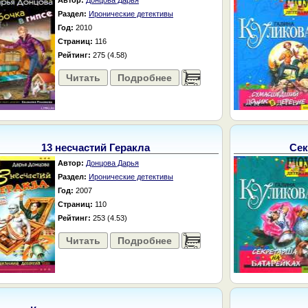
Автор:
Донцова Дарья
Раздел:
Иронические детективы
Год:
2010
Страниц:
116
Рейтинг:
275 (4.58)
Читать
Подробнее
......
13 несчастий Геракла
Сек
Автор:
Донцова Дарья
Раздел:
Иронические детективы
Год:
2007
Страниц:
110
Рейтинг:
253 (4.53)
Читать
Подробнее
......