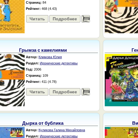
Страниц:
84
Рейтинг:
468 (4.43)
Читать
Подробнее
......
Грымза с камелиями
Ге
Автор:
Климова Юлия
Раздел:
Иронические детективы
Год:
2006
Страниц:
109
Рейтинг:
411 (4.78)
Читать
Подробнее
......
Дырка от бублика
Ви
Автор:
Куликова Галина Михайловна
Раздел:
Иронические детективы