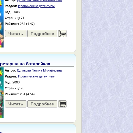
Автор:
Куликова Галина Михайловна
Раздел:
Иронические детективы
Год:
2003
Страниц:
71
Рейтинг:
264 (4.47)
Читать
Подробнее
......
ретарша на батарейках
Автор:
Куликова Галина Михайловна
Раздел:
Иронические детективы
Год:
2003
Страниц:
76
Рейтинг:
251 (4.54)
Читать
Подробнее
......