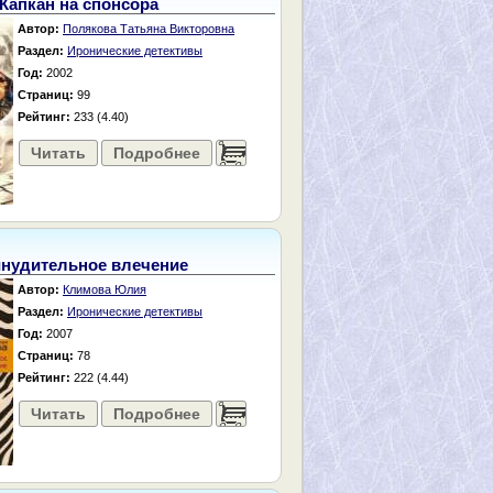
Капкан на спонсора
Автор:
Полякова Татьяна Викторовна
Раздел:
Иронические детективы
Год:
2002
Страниц:
99
Рейтинг:
233 (4.40)
Читать
Подробнее
......
нудительное влечение
Автор:
Климова Юлия
Раздел:
Иронические детективы
Год:
2007
Страниц:
78
Рейтинг:
222 (4.44)
Читать
Подробнее
......