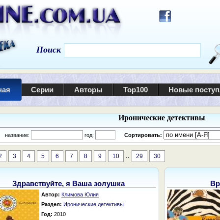
Поиск
ная
Серии
Авторы
Top100
Новые посту
Иронические детективы
:
название:
год:
Сортировать:
..
2
3
4
5
6
7
8
9
10
29
30
Здравствуйте, я Ваша золушка
Вр
Автор:
Климова Юлия
Раздел:
Иронические детективы
Год:
2010