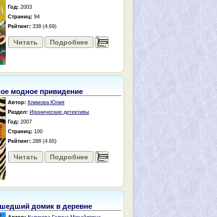
Год:
2003
Страниц:
94
Рейтинг:
338 (4.69)
Читать
Подробнее
......
ое модное привидение
Автор:
Климова Юлия
Раздел:
Иронические детективы
Год:
2007
Страниц:
100
Рейтинг:
288 (4.65)
Читать
Подробнее
......
шедший домик в деревне