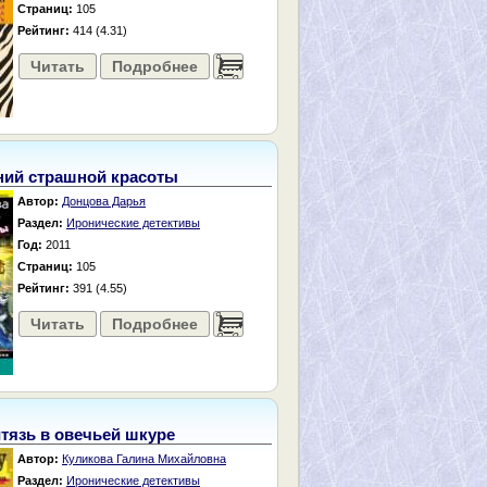
Страниц:
105
Рейтинг:
414 (4.31)
Читать
Подробнее
......
ний страшной красоты
Автор:
Донцова Дарья
Раздел:
Иронические детективы
Год:
2011
Страниц:
105
Рейтинг:
391 (4.55)
Читать
Подробнее
......
тязь в овечьей шкуре
Автор:
Куликова Галина Михайловна
Раздел:
Иронические детективы