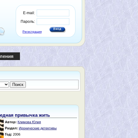
E-mail:
Пароль:
Регистрация
пления
едная привычка жить
Автор:
Климова Юлия
Раздел:
Иронические детективы
Год:
2006