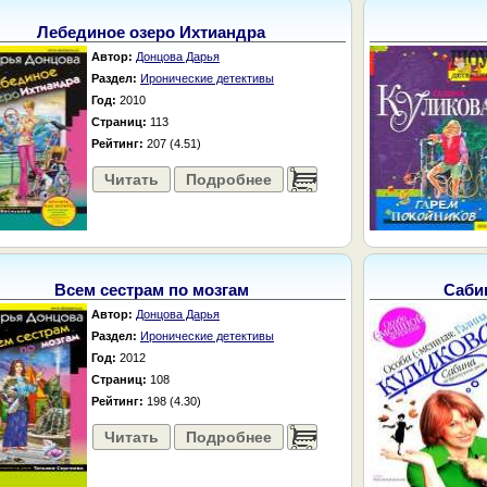
Лебединое озеро Ихтиандра
Автор:
Донцова Дарья
Раздел:
Иронические детективы
Год:
2010
Страниц:
113
Рейтинг:
207 (4.51)
Читать
Подробнее
......
Всем сестрам по мозгам
Саби
Автор:
Донцова Дарья
Раздел:
Иронические детективы
Год:
2012
Страниц:
108
Рейтинг:
198 (4.30)
Читать
Подробнее
......