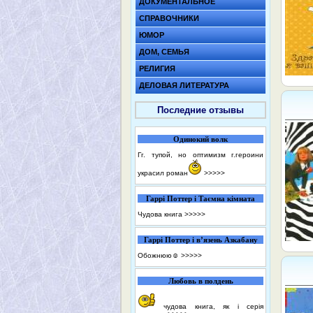
ДОКУМЕНТАЛЬНОЕ
СПРАВОЧНИКИ
ЮМОР
ДОМ, СЕМЬЯ
РЕЛИГИЯ
ДЕЛОВАЯ ЛИТЕРАТУРА
Последние отзывы
Одинокий волк
Гг. тупой, но оптимизм г.героини
украсил роман
>>>>>
Гаррі Поттер і Таємна кімната
Чудова книга
>>>>>
Гаррі Поттер і в’язень Азкабану
Обожнюю☺️
>>>>>
Любовь в полдень
чудова книга, як і серія