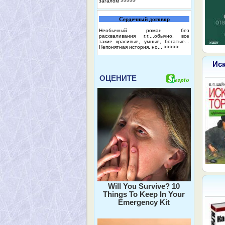
загалом
>>>>>
Сердечный договор
Необычный роман без
расхваливания г.г....обычно, все
такие красивые, умные, богатые...
Непонятная история, но...
>>>>>
Ис
ОЦЕНИТЕ
Will You Survive? 10
Things To Keep In Your
Emergency Kit