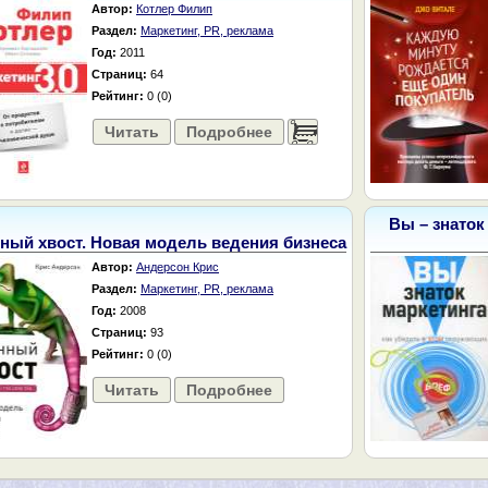
Автор:
Котлер Филип
Раздел:
Маркетинг, PR, реклама
Год:
2011
Страниц:
64
Рейтинг:
0 (0)
Читать
Подробнее
......
Вы – знаток
ный хвост. Новая модель ведения бизнеса
Автор:
Андерсон Крис
Раздел:
Маркетинг, PR, реклама
Год:
2008
Страниц:
93
Рейтинг:
0 (0)
Читать
Подробнее