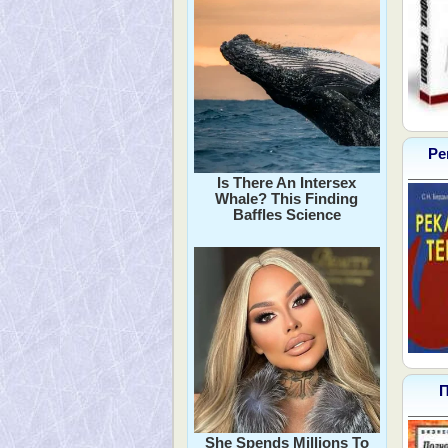
Ре
Is There An Intersex
Whale? This Finding
Baffles Science
П
She Spends Millions To