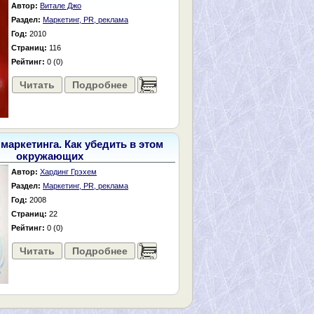
Автор:
Витале Джо
Раздел:
Маркетинг, PR, реклама
Год:
2010
Страниц:
116
Рейтинг:
0 (0)
Читать
Подробнее
......
 маркетинга. Как убедить в этом
окружающих
Автор:
Хардинг Грэхем
Раздел:
Маркетинг, PR, реклама
Год:
2008
Страниц:
22
Рейтинг:
0 (0)
Читать
Подробнее
......