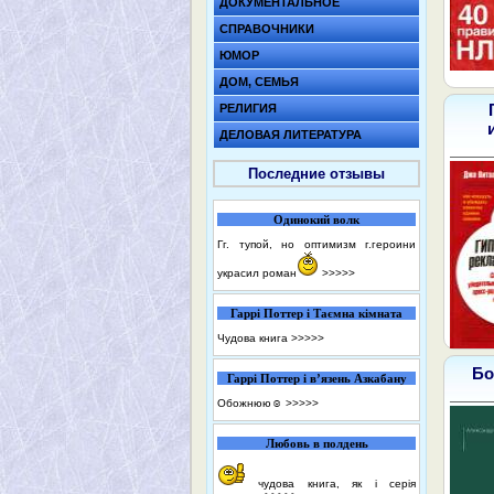
ДОКУМЕНТАЛЬНОЕ
СПРАВОЧНИКИ
ЮМОР
ДОМ, СЕМЬЯ
РЕЛИГИЯ
ДЕЛОВАЯ ЛИТЕРАТУРА
Последние отзывы
Одинокий волк
Гг. тупой, но оптимизм г.героини
украсил роман
>>>>>
Гаррі Поттер і Таємна кімната
Чудова книга
>>>>>
Бо
Гаррі Поттер і в’язень Азкабану
Обожнюю☺️
>>>>>
Любовь в полдень
чудова книга, як і серія