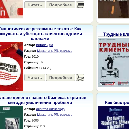
Читать
Подробнее
......
Гипнотические рекламные тексты: Как
искушать и убеждать клиентов одними
Трудные кл
словами
Автор:
Витале Джо
Раздел:
Маркетинг, PR, реклама
Год:
2010
Страниц:
82
Рейтинг:
17 (4.25)
Читать
Подробнее
......
льше денег от вашего бизнеса: скрытые
методы увеличения прибыли
Как быстро
Автор:
Левитас Александр
Раздел:
Маркетинг, PR, реклама
Год:
2008
Страниц:
113