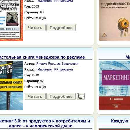
Раздел:
Маркетинг, PR, реклама
Год:
2003
Страниц:
68
Рейтинг:
0 (0)
Читать
Подробнее
астольная книга менеджера по рекламе
Ма
Автор:
Яненко Ярослав Васильевич
Раздел:
Маркетинг, PR, реклама
Год:
2010
Страниц:
92
Рейтинг:
0 (0)
Читать
Подробнее
......
етинг 3.0: от продуктов к потребителям и
Каждую 
далее – к человеческой душе