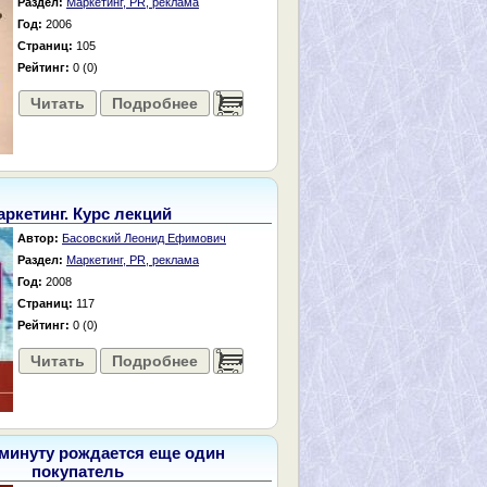
Раздел:
Маркетинг, PR, реклама
Год:
2006
Страниц:
105
Рейтинг:
0 (0)
Читать
Подробнее
......
ркетинг. Курс лекций
Автор:
Басовский Леонид Ефимович
Раздел:
Маркетинг, PR, реклама
Год:
2008
Страниц:
117
Рейтинг:
0 (0)
Читать
Подробнее
......
минуту рождается еще один
покупатель