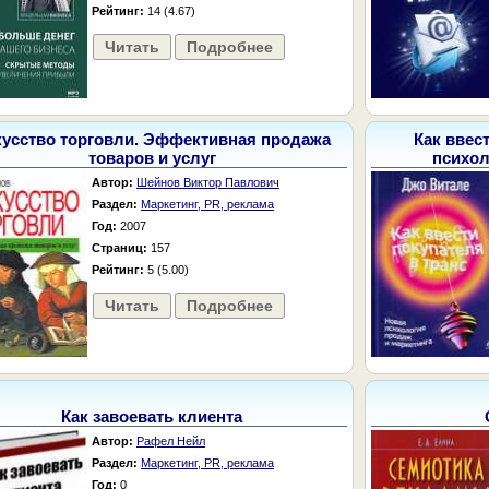
Рейтинг:
14 (4.67)
Читать
Подробнее
кусство торговли. Эффективная продажа
Как ввес
товаров и услуг
психол
Автор:
Шейнов Виктор Павлович
Раздел:
Маркетинг, PR, реклама
Год:
2007
Страниц:
157
Рейтинг:
5 (5.00)
Читать
Подробнее
Как завоевать клиента
Автор:
Рафел Нейл
Раздел:
Маркетинг, PR, реклама
Год:
0