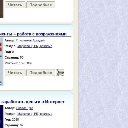
Читать
Подробнее
иенты – работа с возражениями
Автор:
Плотников Аркадий
Раздел:
Маркетинг, PR, реклама
Год:
0
Страниц:
50
Рейтинг:
15 (5.00)
Читать
Подробнее
......
 заработать деньги в Интернет
Автор:
Витале Джо
Раздел:
Маркетинг, PR, реклама
Год:
2010
Страниц:
97