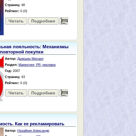
Страниц:
48
Рейтинг:
0 (0)
Читать
Подробнее
......
льная лояльность: Механизмы
повторной покупки
Автор:
Дымшиц Михаил
Раздел:
Маркетинг, PR, реклама
Год:
2007
Страниц:
43
Рейтинг:
0 (0)
Читать
Подробнее
......
ость. Как ее рекламировать
Автор:
Назайкин Александр