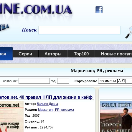
Поиск
ная
Серии
Авторы
Top100
Новые посту
Маркетинг, PR, реклама
:
название:
год:
Сортировать:
етов.net. 40 правил НЛП для жизни в кайф
Автор:
Балыко Диана
Раздел:
Маркетинг, PR, реклама
Год:
2007
Страниц:
74
Рейтинг:
19 (4.75)