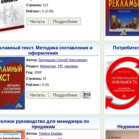
Страниц:
113
Рейтинг:
3 (3.00)
Читать
Подробнее
кламный текст. Методика составления и
Потребите
оформления
Автор:
Бердышев Сергей Николаевич
Раздел:
Маркетинг, PR, реклама
Год:
2008
Страниц:
91
Рейтинг:
0 (0)
Читать
Подробнее
......
олное руководство для менеджера по
продажам
Недвижим
Автор:
Трейси Брайан