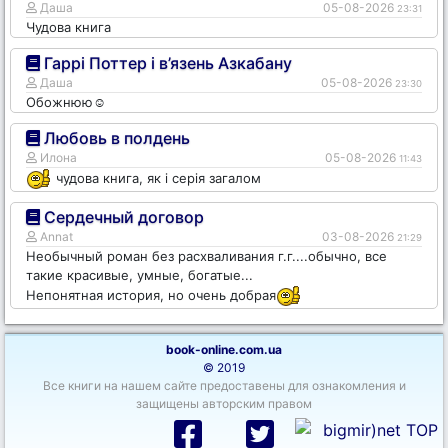
Даша
05-08-2026
23:31
Чудова книга
Гаррі Поттер і в’язень Азкабану
Даша
05-08-2026
23:30
Обожнюю☺️
Любовь в полдень
Илона
05-08-2026
11:43
чудова книга, як і серія загалом
Сердечный договор
Annat
03-08-2026
21:29
Необычный роман без расхваливания г.г....обычно, все
такие красивые, умные, богатые...
Непонятная история, но очень добрая
book-online.com.ua
© 2019
Все книги на нашем сайте предоставены для ознакомления и
защищены авторским правом