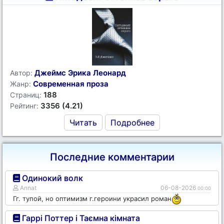
Джеймс Эрика Леонард
Автор:
Современная проза
Жанр:
188
Страниц:
3356 (4.21)
Рейтинг:
Читать
Подробнее
Последние комментарии
Одинокий волк
Annat
06-08-2026
00:00
Гг. тупой, но оптимизм г.героини украсил роман
Гаррі Поттер і Таємна кімната