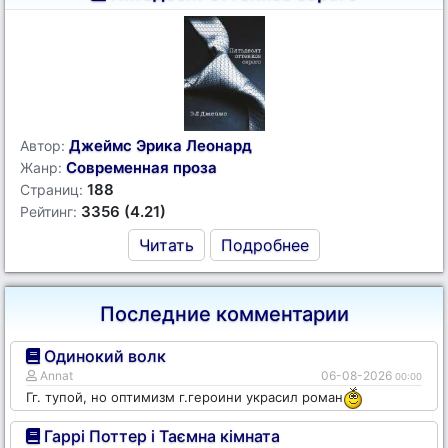
Джеймс Эрика Леонард
Автор:
Современная проза
Жанр:
188
Страниц:
3356 (4.21)
Рейтинг:
Читать
Подробнее
Последние комментарии
Одинокий волк
Annat
06-08-2026
00:00
Гг. тупой, но оптимизм г.героини украсил роман
Гаррі Поттер і Таємна кімната