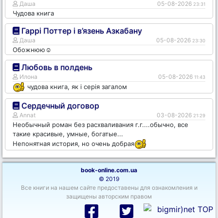
Даша
05-08-2026
23:31
Чудова книга
Гаррі Поттер і в’язень Азкабану
Даша
05-08-2026
23:30
Обожнюю☺️
Любовь в полдень
Илона
05-08-2026
11:43
чудова книга, як і серія загалом
Сердечный договор
Annat
03-08-2026
21:29
Необычный роман без расхваливания г.г....обычно, все
такие красивые, умные, богатые...
Непонятная история, но очень добрая
book-online.com.ua
© 2019
Все книги на нашем сайте предоставены для ознакомления и
защищены авторским правом