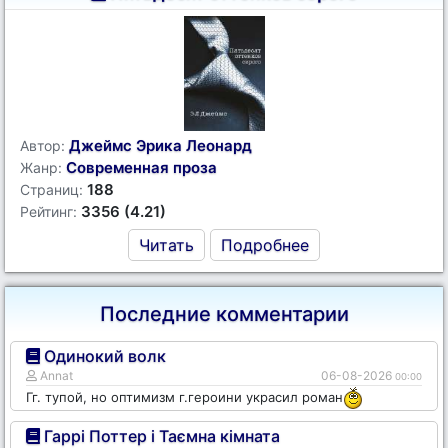
Джеймс Эрика Леонард
Автор:
Современная проза
Жанр:
188
Страниц:
3356 (4.21)
Рейтинг:
Читать
Подробнее
Последние комментарии
Одинокий волк
Annat
06-08-2026
00:00
Гг. тупой, но оптимизм г.героини украсил роман
Гаррі Поттер і Таємна кімната