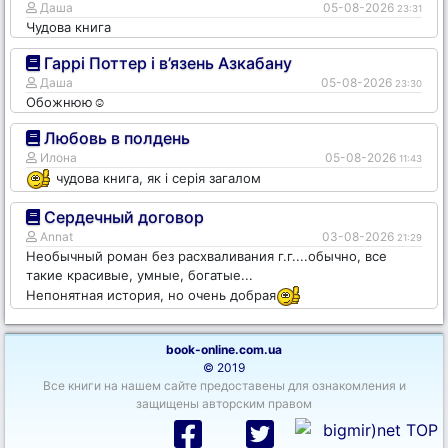
Даша
05-08-2026
23:31
Чудова книга
Гаррі Поттер і в’язень Азкабану
Даша
05-08-2026
23:30
Обожнюю☺️
Любовь в полдень
Илона
05-08-2026
11:43
чудова книга, як і серія загалом
Сердечный договор
Annat
03-08-2026
21:29
Необычный роман без расхваливания г.г....обычно, все
такие красивые, умные, богатые...
Непонятная история, но очень добрая
book-online.com.ua
© 2019
Все книги на нашем сайте предоставены для ознакомления и
защищены авторским правом