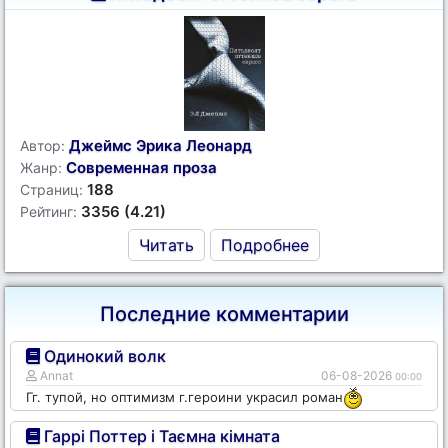
Джеймс Эрика Леонард
Автор:
Современная проза
Жанр:
188
Страниц:
3356 (4.21)
Рейтинг:
Читать
Подробнее
Последние комментарии
Одинокий волк
Annat
06-08-2026
00:00
Гг. тупой, но оптимизм г.героини украсил роман
Гаррі Поттер і Таємна кімната