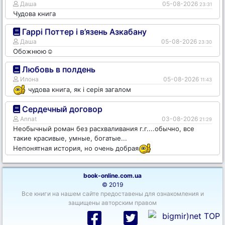
Даша
05-08-2026
23:31
Чудова книга
Гаррі Поттер і в’язень Азкабану
Даша
05-08-2026
23:30
Обожнюю☺️
Любовь в полдень
Илона
05-08-2026
11:43
чудова книга, як і серія загалом
Сердечный договор
Annat
03-08-2026
21:29
Необычный роман без расхваливания г.г....обычно, все
такие красивые, умные, богатые...
Непонятная история, но очень добрая
book-online.com.ua
© 2019
Все книги на нашем сайте предоставены для ознакомления и
защищены авторским правом