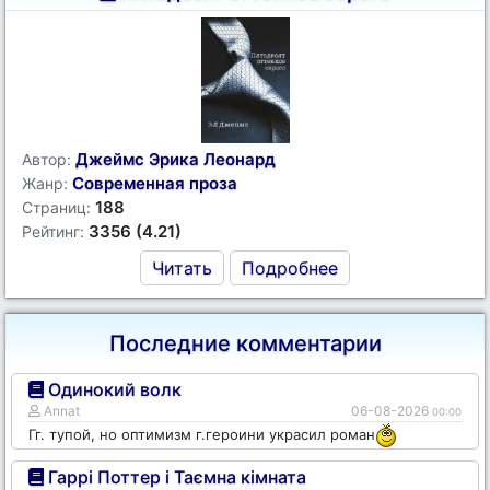
Джеймс Эрика Леонард
Автор:
Современная проза
Жанр:
188
Страниц:
3356 (4.21)
Рейтинг:
Читать
Подробнее
Последние комментарии
Одинокий волк
Annat
06-08-2026
00:00
Гг. тупой, но оптимизм г.героини украсил роман
Гаррі Поттер і Таємна кімната