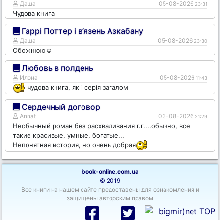
Даша
05-08-2026
23:31
Чудова книга
Гаррі Поттер і в’язень Азкабану
Даша
05-08-2026
23:30
Обожнюю☺️
Любовь в полдень
Илона
05-08-2026
11:43
чудова книга, як і серія загалом
Сердечный договор
Annat
03-08-2026
21:29
Необычный роман без расхваливания г.г....обычно, все
такие красивые, умные, богатые...
Непонятная история, но очень добрая
book-online.com.ua
© 2019
Все книги на нашем сайте предоставены для ознакомления и
защищены авторским правом