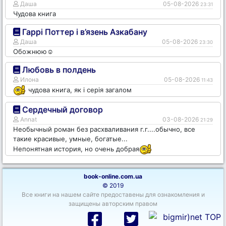
Даша
05-08-2026
23:31
Чудова книга
Гаррі Поттер і в’язень Азкабану
Даша
05-08-2026
23:30
Обожнюю☺️
Любовь в полдень
Илона
05-08-2026
11:43
чудова книга, як і серія загалом
Сердечный договор
Annat
03-08-2026
21:29
Необычный роман без расхваливания г.г....обычно, все
такие красивые, умные, богатые...
Непонятная история, но очень добрая
book-online.com.ua
© 2019
Все книги на нашем сайте предоставены для ознакомления и
защищены авторским правом