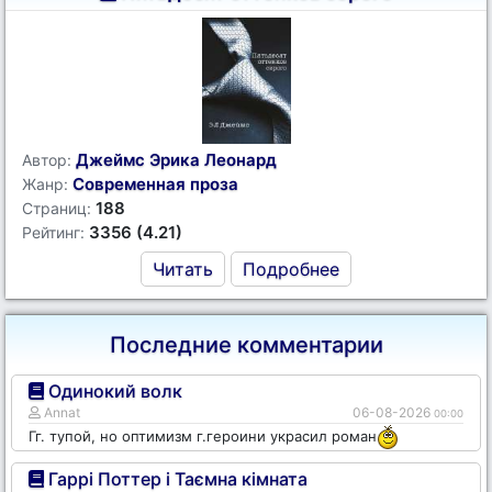
Джеймс Эрика Леонард
Автор:
Современная проза
Жанр:
188
Страниц:
3356 (4.21)
Рейтинг:
Читать
Подробнее
Последние комментарии
Одинокий волк
Annat
06-08-2026
00:00
Гг. тупой, но оптимизм г.героини украсил роман
Гаррі Поттер і Таємна кімната