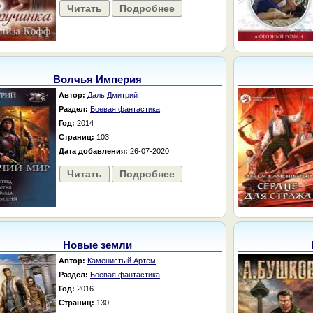
Читать
Подробнее
Волчья Империя
Автор:
Даль Дмитрий
Раздел:
Боевая фантастика
Год:
2014
Страниц:
103
Дата добавления:
26-07-2020
Читать
Подробнее
Новые земли
Автор:
Каменистый Артем
Раздел:
Боевая фантастика
Год:
2016
Страниц:
130