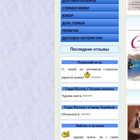
ДОКУМЕНТАЛЬНОЕ
СПРАВОЧНИКИ
ЮМОР
ДОМ, СЕМЬЯ
РЕЛИГИЯ
ДЕЛОВАЯ ЛИТЕРАТУРА
Последние отзывы
Одинокий волк
Гг. тупой, но оптимизм г.героини
украсил роман
>>>>>
Гаррі Поттер і Таємна кімната
Чудова книга
>>>>>
Гаррі Поттер і в’язень Азкабану
Обожнюю☺️
>>>>>
Любовь в полдень
чудова книга, як і серія