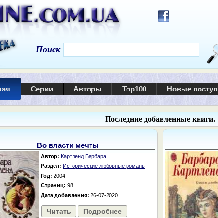
Поиск
ная
Серии
Авторы
Top100
Новые посту
Последние добавленные книги.
Во власти мечты
Автор:
Картленд Барбара
Раздел:
Исторические любовные романы
Год:
2004
Страниц:
98
Дата добавления:
26-07-2020
Читать
Подробнее