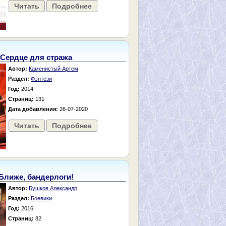
Читать
Подробнее
Сердце для стража
Автор:
Каменистый Артем
Раздел:
Фэнтези
Год:
2014
Страниц:
131
Дата добавления:
26-07-2020
Читать
Подробнее
Ближе, бандерлоги!
Автор:
Бушков Александр
Раздел:
Боевики
Год:
2016
Страниц:
82