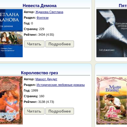
Невеста Демона
Пят
Автор:
Жданова Светлана
Раздел:
Фэнтези
Год:
0
Страниц:
229
Рейтинг:
3434 (4.55)
Читать
Подробнее
Королевство грез
Автор:
Макнот Джудит
Раздел:
Исторические любовные романы
Год:
1999
Страниц:
160
Рейтинг:
3138 (4.73)
Читать
Подробнее