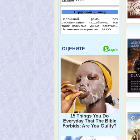
загалом
>>>>>
Сердечный договор
Необычный роман без
расхваливания г.г....обычно, все
такие красивые, умные, богатые...
Непонятная история, но...
>>>>>
ОЦЕНИТЕ
15 Things You Do
Everyday That The Bible
Forbids: Are You Guilty?