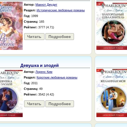
Автор:
Макнот Джудит
Раздел:
Исторические любовные романы
Год:
1999
Страниц:
165
Рейтинг:
3777 (4.71)
Читать
Подробнее
Девушка и злодей
Автор:
Лоренс Ким
Раздел:
Короткие любовные романы
Год:
2011
Страниц:
49
Рейтинг:
3542 (4.42)
Читать
Подробнее