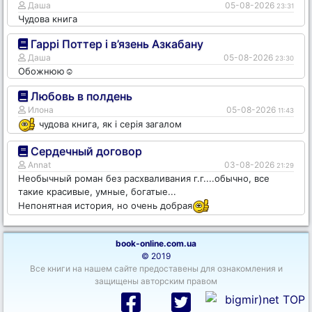
Даша
05-08-2026
23:31
Чудова книга
Гаррі Поттер і в’язень Азкабану
Даша
05-08-2026
23:30
Обожнюю☺️
Любовь в полдень
Илона
05-08-2026
11:43
чудова книга, як і серія загалом
Сердечный договор
Annat
03-08-2026
21:29
Необычный роман без расхваливания г.г....обычно, все
такие красивые, умные, богатые...
Непонятная история, но очень добрая
book-online.com.ua
© 2019
Все книги на нашем сайте предоставены для ознакомления и
защищены авторским правом