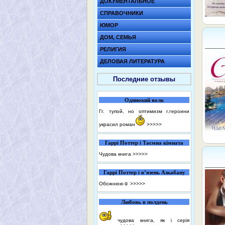
ДОКУМЕНТАЛЬНОЕ
СПРАВОЧНИКИ
ЮМОР
ДОМ, СЕМЬЯ
РЕЛИГИЯ
ДЕЛОВАЯ ЛИТЕРАТУРА
Последние отзывы
Одинокий волк
Гг. тупой, но оптимизм г.героини
украсил роман
>>>>>
Гаррі Поттер і Таємна кімната
Чудова книга
>>>>>
Гаррі Поттер і в’язень Азкабану
Обожнюю☺️
>>>>>
Любовь в полдень
чудова книга, як і серія