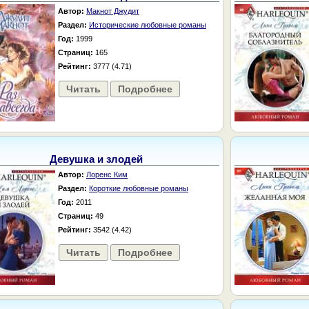
Автор:
Макнот Джудит
Раздел:
Исторические любовные романы
Год:
1999
Страниц:
165
Рейтинг:
3777 (4.71)
Читать
Подробнее
Девушка и злодей
Автор:
Лоренс Ким
Раздел:
Короткие любовные романы
Год:
2011
Страниц:
49
Рейтинг:
3542 (4.42)
Читать
Подробнее