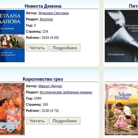
Невеста Демона
Пят
Автор:
Жданова Светлана
Раздел:
Фэнтези
Год:
0
Страниц:
229
Рейтинг:
3434 (4.55)
Читать
Подробнее
Королевство грез
Автор:
Макнот Джудит
Раздел:
Исторические любовные романы
Год:
1999
Страниц:
160
Рейтинг:
3138 (4.73)
Читать
Подробнее