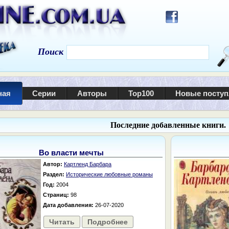
Поиск
ная
Серии
Авторы
Top100
Новые посту
Последние добавленные книги.
Во власти мечты
Автор:
Картленд Барбара
Раздел:
Исторические любовные романы
Год:
2004
Страниц:
98
Дата добавления:
26-07-2020
Читать
Подробнее