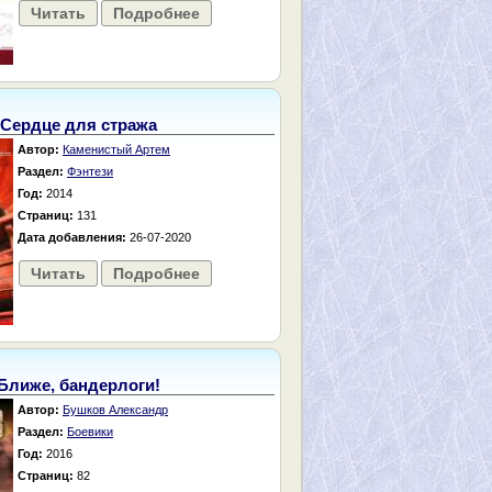
Читать
Подробнее
Сердце для стража
Автор:
Каменистый Артем
Раздел:
Фэнтези
Год:
2014
Страниц:
131
Дата добавления:
26-07-2020
Читать
Подробнее
Ближе, бандерлоги!
Автор:
Бушков Александр
Раздел:
Боевики
Год:
2016
Страниц:
82