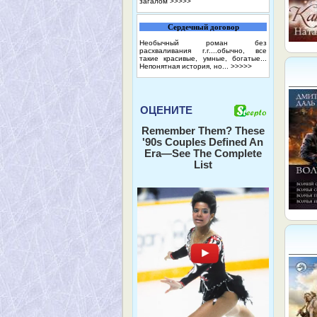
загалом
>>>>>
Сердечный договор
Необычный роман без
расхваливания г.г....обычно, все
такие красивые, умные, богатые...
Непонятная история, но...
>>>>>
ОЦЕНИТЕ
Remember Them? These
'90s Couples Defined An
Era—See The Complete
List