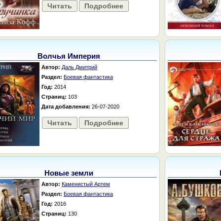
Читать
Подробнее
Волчья Империя
Автор:
Даль Дмитрий
Раздел:
Боевая фантастика
Год:
2014
Страниц:
103
Дата добавления:
26-07-2020
Читать
Подробнее
Новые земли
Автор:
Каменистый Артем
Раздел:
Боевая фантастика
Год:
2016
Страниц:
130