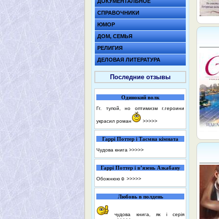
ДОКУМЕНТАЛЬНОЕ
СПРАВОЧНИКИ
ЮМОР
ДОМ, СЕМЬЯ
РЕЛИГИЯ
ДЕЛОВАЯ ЛИТЕРАТУРА
Последние отзывы
Одинокий волк
Гг. тупой, но оптимизм г.героини
украсил роман
>>>>>
Гаррі Поттер і Таємна кімната
Чудова книга
>>>>>
Гаррі Поттер і в’язень Азкабану
Обожнюю☺️
>>>>>
Любовь в полдень
чудова книга, як і серія