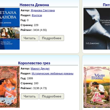
Невеста Демона
Пят
Автор:
Жданова Светлана
Раздел:
Фэнтези
Год:
0
Страниц:
229
Рейтинг:
3434 (4.55)
Читать
Подробнее
Королевство грез
Автор:
Макнот Джудит
Раздел:
Исторические любовные романы
Год:
1999
Страниц:
160
Рейтинг:
3138 (4.73)
Читать
Подробнее