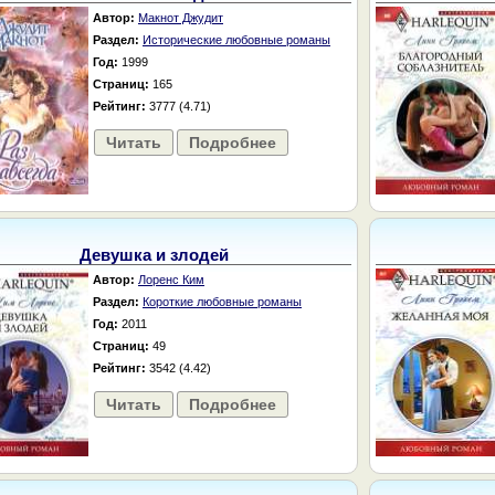
Автор:
Макнот Джудит
Раздел:
Исторические любовные романы
Год:
1999
Страниц:
165
Рейтинг:
3777 (4.71)
Читать
Подробнее
Девушка и злодей
Автор:
Лоренс Ким
Раздел:
Короткие любовные романы
Год:
2011
Страниц:
49
Рейтинг:
3542 (4.42)
Читать
Подробнее