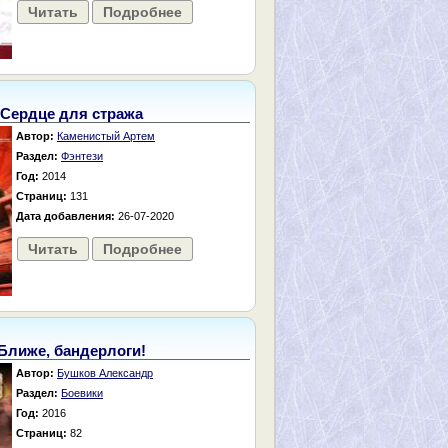
Читать
Подробнее
Сердце для стража
Автор:
Каменистый Артем
Раздел:
Фэнтези
Год:
2014
Страниц:
131
Дата добавления:
26-07-2020
Читать
Подробнее
Ближе, бандерлоги!
Автор:
Бушков Александр
Раздел:
Боевики
Год:
2016
Страниц:
82