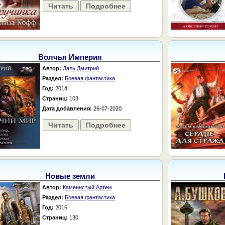
Читать
Подробнее
Волчья Империя
Автор:
Даль Дмитрий
Раздел:
Боевая фантастика
Год:
2014
Страниц:
103
Дата добавления:
26-07-2020
Читать
Подробнее
Новые земли
Автор:
Каменистый Артем
Раздел:
Боевая фантастика
Год:
2016
Страниц:
130