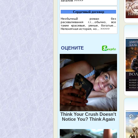
загалом
>>>>>
Сердечный договор
Необычный роман без
расхваливания г.г....обычно, все
такие красивые, умные, богатые...
Непонятная история, но...
>>>>>
ОЦЕНИТЕ
Think Your Crush Doesn't
Notice You? Think Again