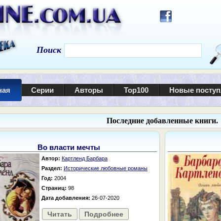
Поиск
ная
Серии
Авторы
Top100
Новые посту
Последние добавленные книги.
Во власти мечты
Автор:
Картленд Барбара
Раздел:
Исторические любовные романы
Год:
2004
Страниц:
98
Дата добавления:
26-07-2020
Читать
Подробнее