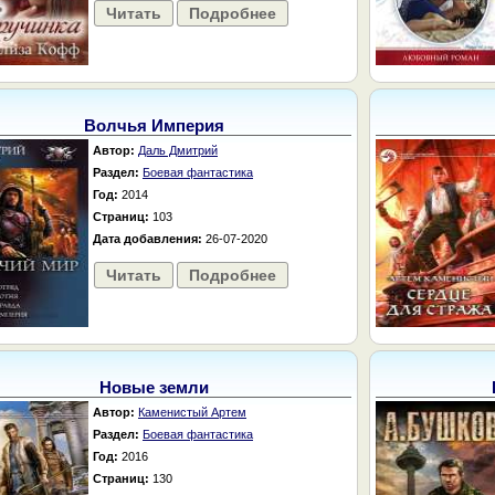
Читать
Подробнее
Волчья Империя
Автор:
Даль Дмитрий
Раздел:
Боевая фантастика
Год:
2014
Страниц:
103
Дата добавления:
26-07-2020
Читать
Подробнее
Новые земли
Автор:
Каменистый Артем
Раздел:
Боевая фантастика
Год:
2016
Страниц:
130