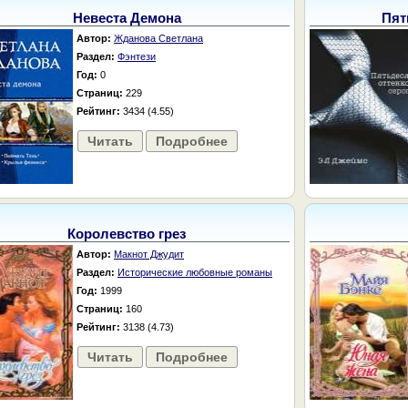
Невеста Демона
Пят
Автор:
Жданова Светлана
Раздел:
Фэнтези
Год:
0
Страниц:
229
Рейтинг:
3434 (4.55)
Читать
Подробнее
Королевство грез
Автор:
Макнот Джудит
Раздел:
Исторические любовные романы
Год:
1999
Страниц:
160
Рейтинг:
3138 (4.73)
Читать
Подробнее