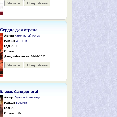
Читать
Подробнее
Сердце для стража
Автор:
Каменистый Артем
Раздел:
Фэнтези
Год:
2014
Страниц:
131
Дата добавления:
26-07-2020
Читать
Подробнее
Ближе, бандерлоги!
Автор:
Бушков Александр
Раздел:
Боевики
Год:
2016
Страниц:
82