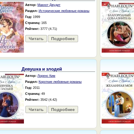
Автор:
Макнот Джудит
Раздел:
Исторические любовные романы
Год:
1999
Страниц:
165
Рейтинг:
3777 (4.71)
Читать
Подробнее
Девушка и злодей
Автор:
Лоренс Ким
Раздел:
Короткие любовные романы
Год:
2011
Страниц:
49
Рейтинг:
3542 (4.42)
Читать
Подробнее