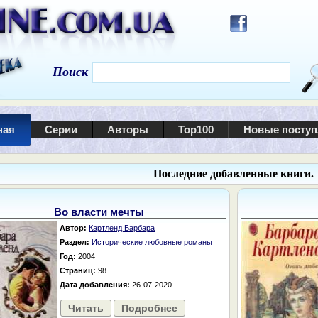
Поиск
ная
Серии
Авторы
Top100
Новые посту
Последние добавленные книги.
Во власти мечты
Автор:
Картленд Барбара
Раздел:
Исторические любовные романы
Год:
2004
Страниц:
98
Дата добавления:
26-07-2020
Читать
Подробнее