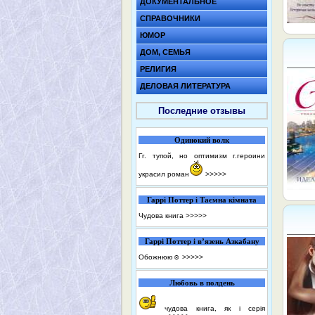
ДОКУМЕНТАЛЬНОЕ
СПРАВОЧНИКИ
ЮМОР
ДОМ, СЕМЬЯ
РЕЛИГИЯ
ДЕЛОВАЯ ЛИТЕРАТУРА
Последние отзывы
Одинокий волк
Гг. тупой, но оптимизм г.героини
украсил роман
>>>>>
Гаррі Поттер і Таємна кімната
Чудова книга
>>>>>
Гаррі Поттер і в’язень Азкабану
Обожнюю☺️
>>>>>
Любовь в полдень
чудова книга, як і серія