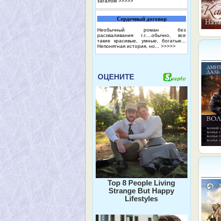
загалом
>>>>>
Сердечный договор
Необычный роман без
расхваливания г.г....обычно, все
такие красивые, умные, богатые...
Непонятная история, но...
>>>>>
ОЦЕНИТЕ
Top 8 People Living
Strange But Happy
Lifestyles