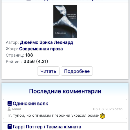
Джеймс Эрика Леонард
Автор:
Современная проза
Жанр:
188
Страниц:
3356 (4.21)
Рейтинг:
Читать
Подробнее
Последние комментарии
Одинокий волк
Annat
06-08-2026
00:00
Гг. тупой, но оптимизм г.героини украсил роман
Гаррі Поттер і Таємна кімната