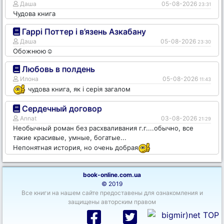
Даша
05-08-2026
23:31
Чудова книга
Гаррі Поттер і в’язень Азкабану
Даша
05-08-2026
23:30
Обожнюю☺️
Любовь в полдень
Илона
05-08-2026
11:43
чудова книга, як і серія загалом
Сердечный договор
Annat
03-08-2026
21:29
Необычный роман без расхваливания г.г....обычно, все
такие красивые, умные, богатые...
Непонятная история, но очень добрая
book-online.com.ua
© 2019
Все книги на нашем сайте предоставены для ознакомления и
защищены авторским правом