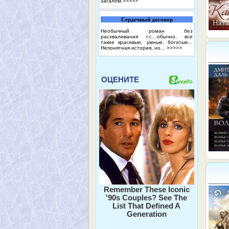
загалом
>>>>>
Сердечный договор
Необычный роман без
расхваливания г.г....обычно, все
такие красивые, умные, богатые...
Непонятная история, но...
>>>>>
ОЦЕНИТЕ
Remember These Iconic
'90s Couples? See The
List That Defined A
Generation