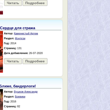
Читать
Подробнее
Сердце для стража
Автор:
Каменистый Артем
Раздел:
Фэнтези
Год:
2014
Страниц:
131
Дата добавления:
26-07-2020
Читать
Подробнее
Ближе, бандерлоги!
Автор:
Бушков Александр
Раздел:
Боевики
Год:
2016
Страниц:
82