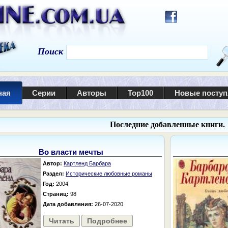
Поиск
ная
Серии
Авторы
Top100
Новые посту
Последние добавленные книги.
Во власти мечты
Автор:
Картленд Барбара
Раздел:
Исторические любовные романы
Год:
2004
Страниц:
98
Дата добавления:
26-07-2020
Читать
Подробнее