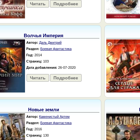
Читать
Подробнее
Волчья Империя
Автор:
Даль Дмитрий
Раздел:
Боевая фантастика
Год:
2014
Страниц:
103
Дата добавления:
26-07-2020
Читать
Подробнее
Новые земли
Автор:
Каменистый Артем
Раздел:
Боевая фантастика
Год:
2016
Страниц:
130