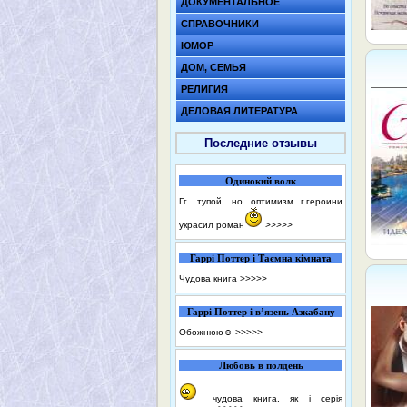
ДОКУМЕНТАЛЬНОЕ
СПРАВОЧНИКИ
ЮМОР
ДОМ, СЕМЬЯ
РЕЛИГИЯ
ДЕЛОВАЯ ЛИТЕРАТУРА
Последние отзывы
Одинокий волк
Гг. тупой, но оптимизм г.героини
украсил роман
>>>>>
Гаррі Поттер і Таємна кімната
Чудова книга
>>>>>
Гаррі Поттер і в’язень Азкабану
Обожнюю☺️
>>>>>
Любовь в полдень
чудова книга, як і серія