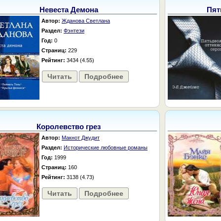
Невеста Демона
Пят
Автор:
Жданова Светлана
Раздел:
Фэнтези
Год:
0
Страниц:
229
Рейтинг:
3434 (4.55)
Читать
Подробнее
Королевство грез
Автор:
Макнот Джудит
Раздел:
Исторические любовные романы
Год:
1999
Страниц:
160
Рейтинг:
3138 (4.73)
Читать
Подробнее