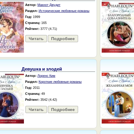
Автор:
Макнот Джудит
Раздел:
Исторические любовные романы
Год:
1999
Страниц:
165
Рейтинг:
3777 (4.71)
Читать
Подробнее
Девушка и злодей
Автор:
Лоренс Ким
Раздел:
Короткие любовные романы
Год:
2011
Страниц:
49
Рейтинг:
3542 (4.42)
Читать
Подробнее