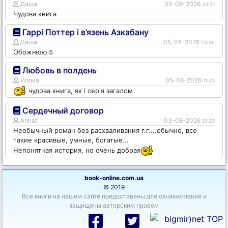
Даша
05-08-2026
23:31
Чудова книга
Гаррі Поттер і в’язень Азкабану
Даша
05-08-2026
23:30
Обожнюю☺️
Любовь в полдень
Илона
05-08-2026
11:43
чудова книга, як і серія загалом
Сердечный договор
Annat
03-08-2026
21:29
Необычный роман без расхваливания г.г....обычно, все
такие красивые, умные, богатые...
Непонятная история, но очень добрая
book-online.com.ua
© 2019
Все книги на нашем сайте предоставены для ознакомления и
защищены авторским правом