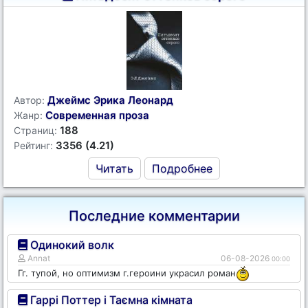
Джеймс Эрика Леонард
Автор:
Современная проза
Жанр:
188
Страниц:
3356 (4.21)
Рейтинг:
Читать
Подробнее
Последние комментарии
Одинокий волк
Annat
06-08-2026
00:00
Гг. тупой, но оптимизм г.героини украсил роман
Гаррі Поттер і Таємна кімната