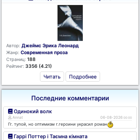
Джеймс Эрика Леонард
Автор:
Современная проза
Жанр:
188
Страниц:
3356 (4.21)
Рейтинг:
Читать
Подробнее
Последние комментарии
Одинокий волк
Annat
06-08-2026
00:00
Гг. тупой, но оптимизм г.героини украсил роман
Гаррі Поттер і Таємна кімната