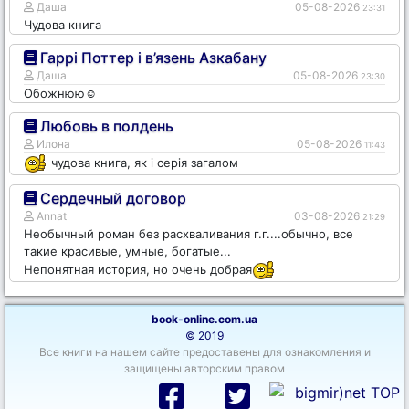
Даша
05-08-2026
23:31
Чудова книга
Гаррі Поттер і в’язень Азкабану
Даша
05-08-2026
23:30
Обожнюю☺️
Любовь в полдень
Илона
05-08-2026
11:43
чудова книга, як і серія загалом
Сердечный договор
Annat
03-08-2026
21:29
Необычный роман без расхваливания г.г....обычно, все
такие красивые, умные, богатые...
Непонятная история, но очень добрая
book-online.com.ua
© 2019
Все книги на нашем сайте предоставены для ознакомления и
защищены авторским правом