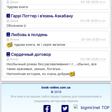
Даша
05-08-2026
23:31
Чудова книга
Гаррі Поттер і в’язень Азкабану
Даша
05-08-2026
23:30
Обожнюю☺️
Любовь в полдень
Илона
05-08-2026
11:43
чудова книга, як і серія загалом
Сердечный договор
Annat
03-08-2026
21:29
Необычный роман без расхваливания г.г....обычно, все
такие красивые, умные, богатые...
Непонятная история, но очень добрая
book-online.com.ua
© 2019
Все книги на нашем сайте предоставены для ознакомления и
защищены авторским правом