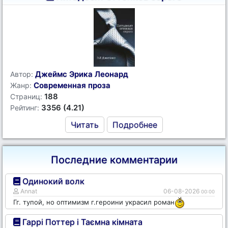
Джеймс Эрика Леонард
Автор:
Современная проза
Жанр:
188
Страниц:
3356 (4.21)
Рейтинг:
Читать
Подробнее
Последние комментарии
Одинокий волк
Annat
06-08-2026
00:00
Гг. тупой, но оптимизм г.героини украсил роман
Гаррі Поттер і Таємна кімната