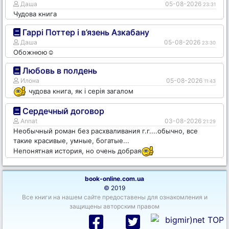
Даша
05-08-2026
23:31
Чудова книга
Гаррі Поттер і в’язень Азкабану
Даша
05-08-2026
23:30
Обожнюю☺️
Любовь в полдень
Илона
05-08-2026
11:43
чудова книга, як і серія загалом
Сердечный договор
Annat
03-08-2026
21:29
Необычный роман без расхваливания г.г....обычно, все
такие красивые, умные, богатые...
Непонятная история, но очень добрая
book-online.com.ua
© 2019
Все книги на нашем сайте предоставены для ознакомления и
защищены авторским правом