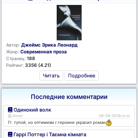
Джеймс Эрика Леонард
Автор:
Современная проза
Жанр:
188
Страниц:
3356 (4.21)
Рейтинг:
Читать
Подробнее
Последние комментарии
Одинокий волк
Annat
06-08-2026
00:00
Гг. тупой, но оптимизм г.героини украсил роман
Гаррі Поттер і Таємна кімната