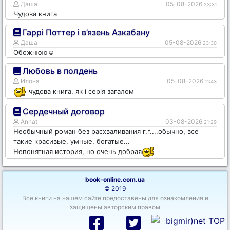
Даша
05-08-2026
23:31
Чудова книга
Гаррі Поттер і в’язень Азкабану
Даша
05-08-2026
23:30
Обожнюю☺️
Любовь в полдень
Илона
05-08-2026
11:43
чудова книга, як і серія загалом
Сердечный договор
Annat
03-08-2026
21:29
Необычный роман без расхваливания г.г....обычно, все
такие красивые, умные, богатые...
Непонятная история, но очень добрая
book-online.com.ua
© 2019
Все книги на нашем сайте предоставены для ознакомления и
защищены авторским правом