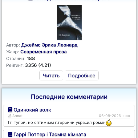
Джеймс Эрика Леонард
Автор:
Современная проза
Жанр:
188
Страниц:
3356 (4.21)
Рейтинг:
Читать
Подробнее
Последние комментарии
Одинокий волк
Annat
06-08-2026
00:00
Гг. тупой, но оптимизм г.героини украсил роман
Гаррі Поттер і Таємна кімната