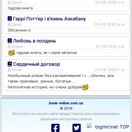
Даша
05-08-2026
23:31
Чудова книга
Гаррі Поттер і в’язень Азкабану
Даша
05-08-2026
23:30
Обожнюю☺️
Любовь в полдень
Илона
05-08-2026
11:43
чудова книга, як і серія загалом
Сердечный договор
Annat
03-08-2026
21:29
Необычный роман без расхваливания г.г....обычно, все
такие красивые, умные, богатые...
Непонятная история, но очень добрая
book-online.com.ua
© 2019
Все книги на нашем сайте предоставены для ознакомления и
защищены авторским правом