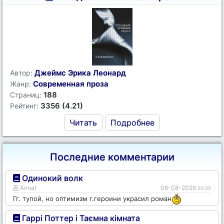
Джеймс Эрика Леонард
Автор:
Современная проза
Жанр:
188
Страниц:
3356 (4.21)
Рейтинг:
Читать
Подробнее
Последние комментарии
Одинокий волк
Annat
06-08-2026
00:00
Гг. тупой, но оптимизм г.героини украсил роман
Гаррі Поттер і Таємна кімната