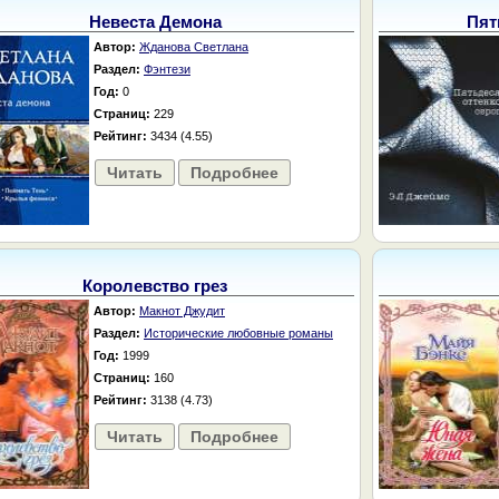
Невеста Демона
Пят
Автор:
Жданова Светлана
Раздел:
Фэнтези
Год:
0
Страниц:
229
Рейтинг:
3434 (4.55)
Читать
Подробнее
Королевство грез
Автор:
Макнот Джудит
Раздел:
Исторические любовные романы
Год:
1999
Страниц:
160
Рейтинг:
3138 (4.73)
Читать
Подробнее