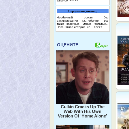
загалом
>>>>>
Сердечный договор
Необычный роман без
расхваливания г.г....обычно, все
такие красивые, умные, богатые...
Непонятная история, но...
>>>>>
ОЦЕНИТЕ
Culkin Cracks Up The
Web With His Own
Version Of ‘Home Alone’