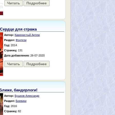
Читать
Подробнее
Сердце для стража
Автор:
Каменистый Артем
Раздел:
Фэнтези
Год:
2014
Страниц:
131
Дата добавления:
26-07-2020
Читать
Подробнее
Ближе, бандерлоги!
Автор:
Бушков Александр
Раздел:
Боевики
Год:
2016
Страниц:
82