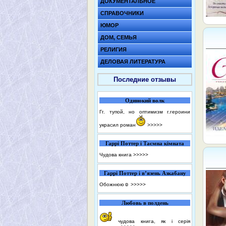
ДОКУМЕНТАЛЬНОЕ
СПРАВОЧНИКИ
ЮМОР
ДОМ, СЕМЬЯ
РЕЛИГИЯ
ДЕЛОВАЯ ЛИТЕРАТУРА
Последние отзывы
Одинокий волк
Гг. тупой, но оптимизм г.героини
украсил роман
>>>>>
Гаррі Поттер і Таємна кімната
Чудова книга
>>>>>
Гаррі Поттер і в’язень Азкабану
Обожнюю☺️
>>>>>
Любовь в полдень
чудова книга, як і серія