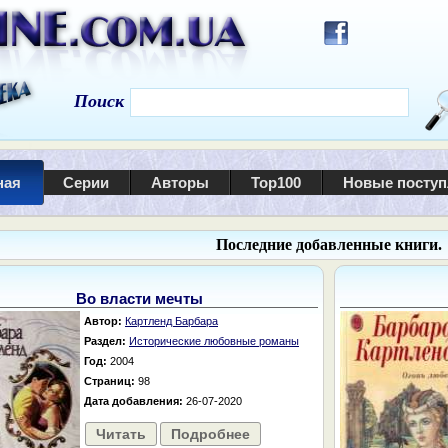
Поиск
ная
Серии
Авторы
Top100
Новые посту
Последние добавленные книги.
Во власти мечты
Автор:
Картленд Барбара
Раздел:
Исторические любовные романы
Год:
2004
Страниц:
98
Дата добавления:
26-07-2020
Читать
Подробнее