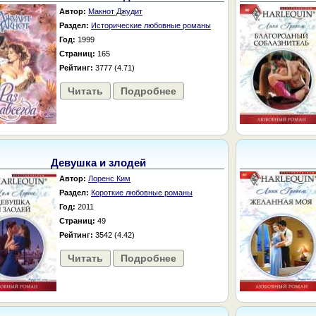
Автор:
Макнот Джудит
Раздел:
Исторические любовные романы
Год:
1999
Страниц:
165
Рейтинг:
3777 (4.71)
Читать
Подробнее
Девушка и злодей
Автор:
Лоренс Ким
Раздел:
Короткие любовные романы
Год:
2011
Страниц:
49
Рейтинг:
3542 (4.42)
Читать
Подробнее