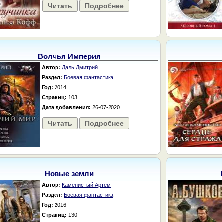
Читать
Подробнее
Волчья Империя
Автор:
Даль Дмитрий
Раздел:
Боевая фантастика
Год:
2014
Страниц:
103
Дата добавления:
26-07-2020
Читать
Подробнее
Новые земли
Автор:
Каменистый Артем
Раздел:
Боевая фантастика
Год:
2016
Страниц:
130