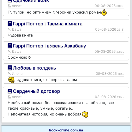
Annat
06-08-2026
00:00
Гг. тупой, но оптимизм г.героини украсил роман
Гаррі Поттер і Таємна кімната
Даша
05-08-2026
23:31
Чудова книга
Гаррі Поттер і в’язень Азкабану
Даша
05-08-2026
23:30
Обожнюю☺️
Любовь в полдень
Илона
05-08-2026
11:43
чудова книга, як і серія загалом
Сердечный договор
Annat
03-08-2026
21:29
Необычный роман без расхваливания г.г....обычно, все
такие красивые, умные, богатые...
Непонятная история, но очень добрая
book-online.com.ua