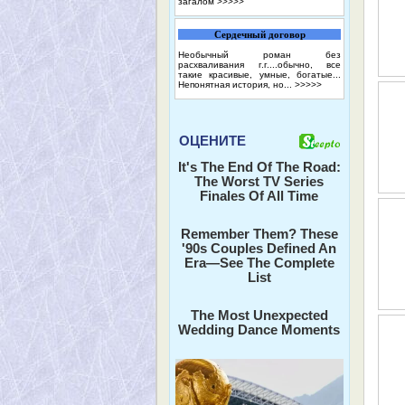
загалом
>>>>>
Сердечный договор
Необычный роман без
расхваливания г.г....обычно, все
такие красивые, умные, богатые...
Непонятная история, но...
>>>>>
ОЦЕНИТЕ
It's The End Of The Road:
The Worst TV Series
Finales Of All Time
Remember Them? These
'90s Couples Defined An
Era—See The Complete
List
The Most Unexpected
Wedding Dance Moments