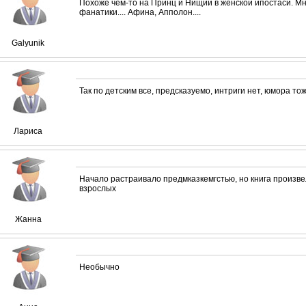
Похоже чем-то на Принц и Нищий в женской ипостаси. Мн
фанатики.... Афина, Апполон....
Galyunik
Так по детским все, предсказуемо, интриги нет, юмора то
Лариса
Начало растраивало предмказкемгстью, но книга произве
взрослых
Жанна
Необычно