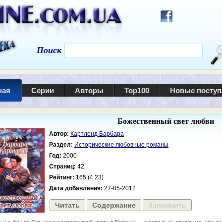
Поиск
ная
Серии
Авторы
Top100
Новые посту
Божественный свет любви
Автор:
Картленд Барбара
Раздел:
Исторические любовные романы
Год:
2000
Страниц:
42
Рейтинг:
165 (4.23)
Дата добавления:
27-05-2012
Читать
Содержание
Запомнить