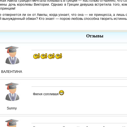
ная Авила Грандел мечтала побывать в Греции — настолько отчаянно, что с
ины дочь королевы Виктории. Однако в Греции девушка встретила того, ком
 принцем!
е отвернется ли он от Авилы, когда узнает, что она — не принцесса, а лишь
й вынужденный обман? Кто знает — порою любовь способна творить истинные
Отзывы
ВАЛЕНТИНА
Фигня сопливая
Sunny