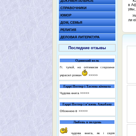
Ю
ДОКУМЕНТАЛЬНОЕ
в Аф
СПРАВОЧНИКИ
увы,
ЮМОР
Н
ли е
ДОМ, СЕМЬЯ
РЕЛИГИЯ
ДЕЛОВАЯ ЛИТЕРАТУРА
Последние отзывы
Одинокий волк
Гг. тупой, но оптимизм г.героини
украсил роман
>>>>>
Гаррі Поттер і Таємна кімната
Чудова книга
>>>>>
Гаррі Поттер і в’язень Азкабану
Обожнюю☺️
>>>>>
Любовь в полдень
чудова книга, як і серія