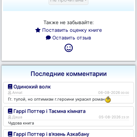
Также не забывайте:
Поставить оценку книге
Оставить отзыв
Последние комментарии
Одинокий волк
Annat
06-08-2026
00:00
Гг. тупой, но оптимизм г.героини украсил роман
Гаррі Поттер і Таємна кімната
Даша
05-08-2026
23:31
Чудова книга
Гаррі Поттер і в’язень Азкабану