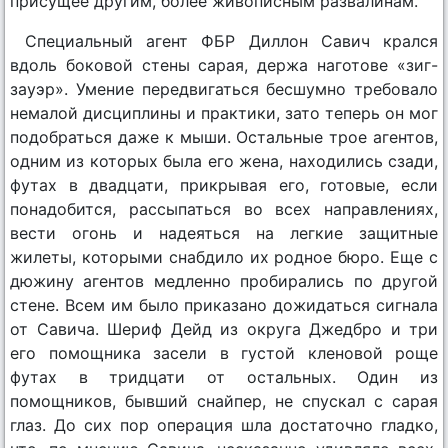
присущее другим, более живописным развалинам.
Специальный агент ФБР Диллон Савич крался
вдоль боковой стены сарая, держа наготове «зиг-
зауэр». Умение передвигаться бесшумно требовало
немалой дисциплины и практики, зато теперь он мог
подобраться даже к мыши. Остальные трое агентов,
одним из которых была его жена, находились сзади,
футах в двадцати, прикрывая его, готовые, если
понадобится, рассыпаться во всех направлениях,
вести огонь и надеяться на легкие защитные
жилеты, которыми снабдило их родное бюро. Еще с
дюжину агентов медленно пробирались по другой
стене. Всем им было приказано дожидаться сигнала
от Савича. Шериф Дейд из округа Джедбро и три
его помощника засели в густой кленовой роще
футах в тридцати от остальных. Один из
помощников, бывший снайпер, не спускал с сарая
глаз. До сих пор операция шла достаточно гладко,