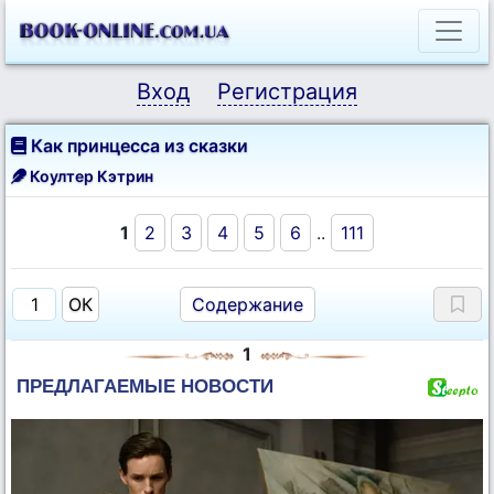
Вход
Регистрация
Как принцесса из сказки
Коултер Кэтрин
1
2
3
4
5
6
..
111
Содержание
1