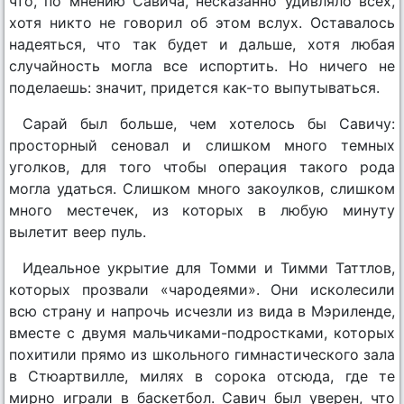
что, по мнению Савича, несказанно удивляло всех,
хотя никто не говорил об этом вслух. Оставалось
надеяться, что так будет и дальше, хотя любая
случайность могла все испортить. Но ничего не
поделаешь: значит, придется как-то выпутываться.
Сарай был больше, чем хотелось бы Савичу:
просторный сеновал и слишком много темных
уголков, для того чтобы операция такого рода
могла удаться. Слишком много закоулков, слишком
много местечек, из которых в любую минуту
вылетит веер пуль.
Идеальное укрытие для Томми и Тимми Таттлов,
которых прозвали «чародеями». Они исколесили
всю страну и напрочь исчезли из вида в Мэриленде,
вместе с двумя мальчиками-подростками, которых
похитили прямо из школьного гимнастического зала
в Стюартвилле, милях в сорока отсюда, где те
мирно играли в баскетбол. Савич был уверен, что