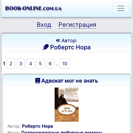
Вход
Регистрация
Автор:
Робертс Нора
1
2
3
4
5
6
..
10
Адвокат мог не знать
Робертс Нора
Автор:
Остросюжетные любовные романы
Жанр: