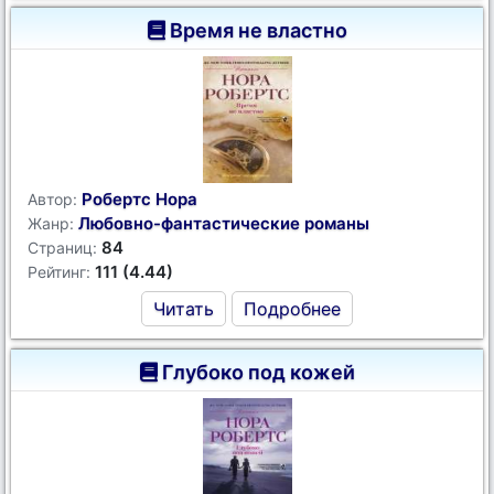
Время не властно
Робертс Нора
Автор:
Любовно-фантастические романы
Жанр:
84
Страниц:
111 (4.44)
Рейтинг:
Читать
Подробнее
Глубоко под кожей