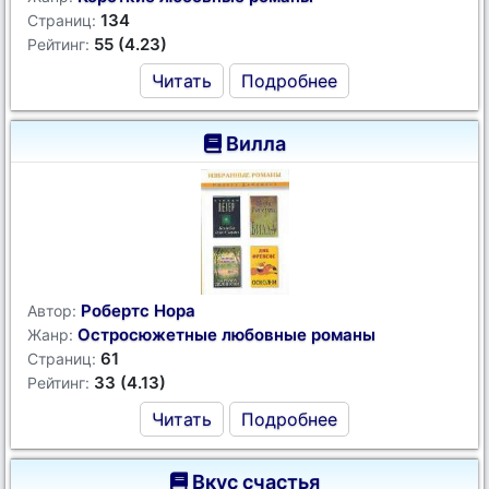
134
Страниц:
55 (4.23)
Рейтинг:
Читать
Подробнее
Вилла
Робертс Нора
Автор:
Остросюжетные любовные романы
Жанр:
61
Страниц:
33 (4.13)
Рейтинг:
Читать
Подробнее
Вкус счастья