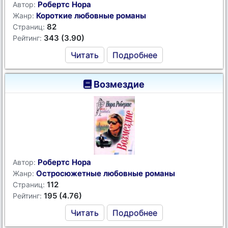
Робертс Нора
Автор:
Короткие любовные романы
Жанр:
82
Страниц:
343 (3.90)
Рейтинг:
Читать
Подробнее
Возмездие
Робертс Нора
Автор:
Остросюжетные любовные романы
Жанр:
112
Страниц:
195 (4.76)
Рейтинг:
Читать
Подробнее