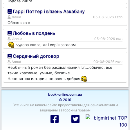
Чудова книга
Гаррі Поттер і в’язень Азкабану
Даша
05-08-2026
23:30
Обожнюю☺️
Любовь в полдень
Илона
05-08-2026
11:43
чудова книга, як і серія загалом
Сердечный договор
Annat
03-08-2026
21:29
Необычный роман без расхваливания г.г....обычно, все
такие красивые, умные, богатые...
Непонятная история, но очень добрая
book-online.com.ua
© 2019
Все книги на нашем сайте предоставены для ознакомления и
защищены авторским правом