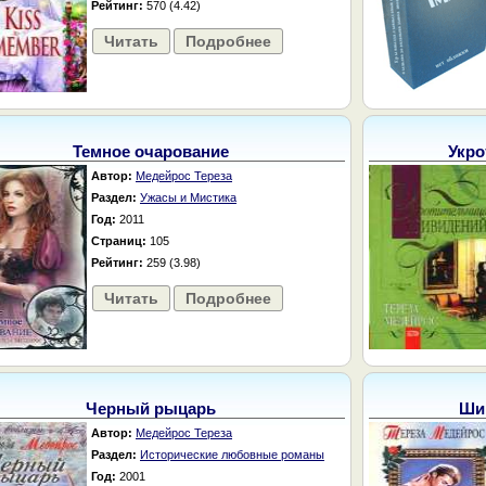
Рейтинг:
570 (4.42)
Читать
Подробнее
Темное очарование
Укро
Автор:
Медейрос Тереза
Раздел:
Ужасы и Мистика
Год:
2011
Страниц:
105
Рейтинг:
259 (3.98)
Читать
Подробнее
Черный рыцарь
Ши
Автор:
Медейрос Тереза
Раздел:
Исторические любовные романы
Год:
2001