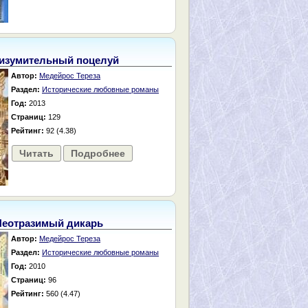
 изумительный поцелуй
Автор:
Медейрос Тереза
Раздел:
Исторические любовные романы
Год:
2013
Страниц:
129
Рейтинг:
92 (4.38)
Читать
Подробнее
Неотразимый дикарь
Автор:
Медейрос Тереза
Раздел:
Исторические любовные романы
Год:
2010
Страниц:
96
Рейтинг:
560 (4.47)