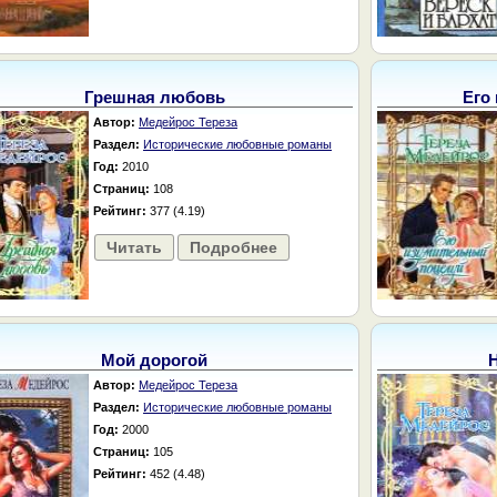
Грешная любовь
Его
Автор:
Медейрос Тереза
Раздел:
Исторические любовные романы
Год:
2010
Страниц:
108
Рейтинг:
377 (4.19)
Читать
Подробнее
Мой дорогой
Автор:
Медейрос Тереза
Раздел:
Исторические любовные романы
Год:
2000
Страниц:
105
Рейтинг:
452 (4.48)