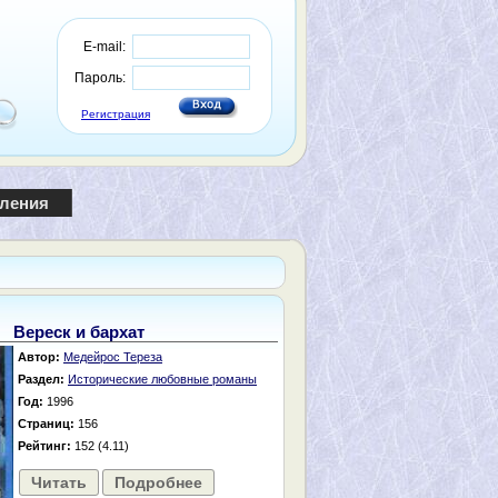
E-mail:
Пароль:
Регистрация
пления
Вереск и бархат
Автор:
Медейрос Тереза
Раздел:
Исторические любовные романы
Год:
1996
Страниц:
156
Рейтинг:
152 (4.11)
Читать
Подробнее