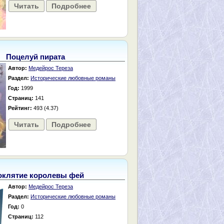
Читать
Подробнее
Поцелуй пирата
Автор:
Медейрос Тереза
Раздел:
Исторические любовные романы
Год:
1999
Страниц:
141
Рейтинг:
493 (4.37)
Читать
Подробнее
оклятие королевы фей
Автор:
Медейрос Тереза
Раздел:
Исторические любовные романы
Год:
0
Страниц:
112