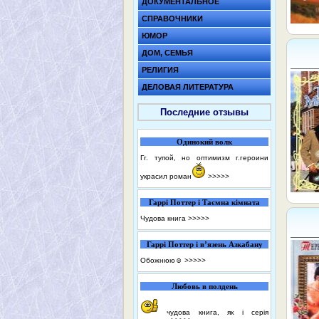
ДОКУМЕНТАЛЬНОЕ
СПРАВОЧНИКИ
ЮМОР
ДОМ, СЕМЬЯ
РЕЛИГИЯ
ДЕЛОВАЯ ЛИТЕРАТУРА
Последние отзывы
Одинокий волк
Гг. тупой, но оптимизм г.героини
украсил роман
>>>>>
Гаррі Поттер і Таємна кімната
Чудова книга
>>>>>
Гаррі Поттер і в’язень Азкабану
Обожнюю☺️
>>>>>
Любовь в полдень
чудова книга, як і серія