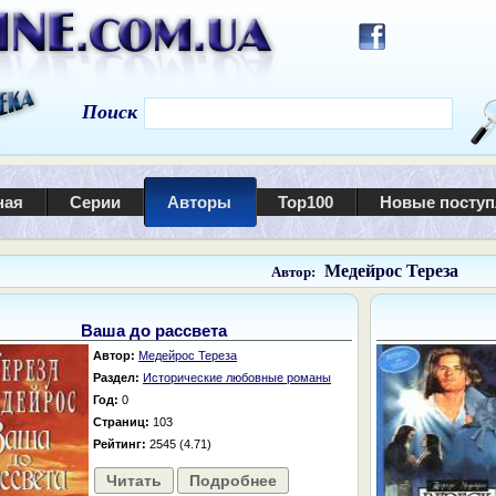
Поиск
ная
Серии
Авторы
Top100
Новые посту
Медейрос Тереза
Автор:
Ваша до рассвета
Автор:
Медейрос Тереза
Раздел:
Исторические любовные романы
Год:
0
Страниц:
103
Рейтинг:
2545 (4.71)
Читать
Подробнее