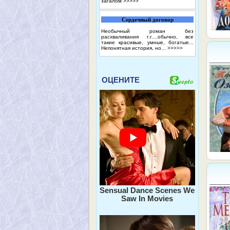
загалом
>>>>>
Сердечный договор
Необычный роман без
расхваливания г.г....обычно, все
такие красивые, умные, богатые...
Непонятная история, но...
>>>>>
ОЦЕНИТЕ
Sensual Dance Scenes We
Saw In Movies