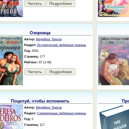
Читать
Подробнее
Озорница
Автор:
Медейрос Тереза
Раздел:
Исторические любовные романы
Год:
2001
Страниц:
177
Рейтинг:
87 (3.48)
Читать
Подробнее
Поцелуй, чтобы вспомнить
Пр
Автор:
Медейрос Тереза
Раздел:
Современные любовные романы
Год:
0
Страниц:
117