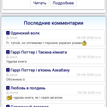
Читать
Подробнее
Последние комментарии
Одинокий волк
Annat
06-08-2026
00:00
Гг. тупой, но оптимизм г.героини украсил роман
Гаррі Поттер і Таємна кімната
Даша
05-08-2026
23:31
Чудова книга
Гаррі Поттер і в’язень Азкабану
Даша
05-08-2026
23:30
Обожнюю☺️
Любовь в полдень
Илона
05-08-2026
11:43
чудова книга, як і серія загалом
Сердечный договор