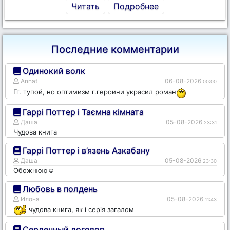
Читать
Подробнее
Последние комментарии
Одинокий волк
Annat
06-08-2026
00:00
Гг. тупой, но оптимизм г.героини украсил роман
Гаррі Поттер і Таємна кімната
Даша
05-08-2026
23:31
Чудова книга
Гаррі Поттер і в’язень Азкабану
Даша
05-08-2026
23:30
Обожнюю☺️
Любовь в полдень
Илона
05-08-2026
11:43
чудова книга, як і серія загалом
Сердечный договор