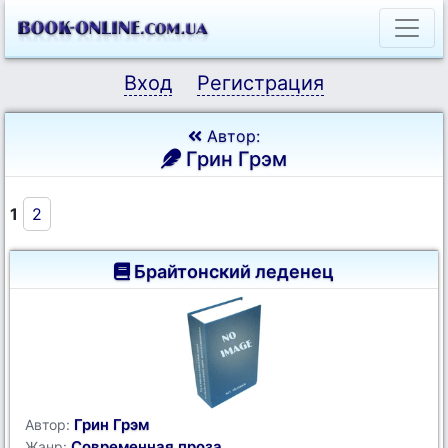
Вход
Регистрация
Автор:
Грин Грэм
1
2
Брайтонский леденец
Грин Грэм
Автор:
Современная проза
Жанр: