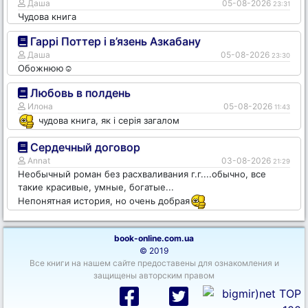
Даша
05-08-2026
23:31
Чудова книга
Гаррі Поттер і в’язень Азкабану
Даша
05-08-2026
23:30
Обожнюю☺️
Любовь в полдень
Илона
05-08-2026
11:43
чудова книга, як і серія загалом
Сердечный договор
Annat
03-08-2026
21:29
Необычный роман без расхваливания г.г....обычно, все
такие красивые, умные, богатые...
Непонятная история, но очень добрая
book-online.com.ua
© 2019
Все книги на нашем сайте предоставены для ознакомления и
защищены авторским правом