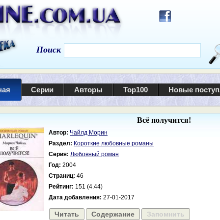
Поиск
ная
Серии
Авторы
Top100
Новые посту
Всё получится!
Автор:
Чайлд Морин
Раздел:
Короткие любовные романы
Серия:
Любовный роман
Год:
2004
Страниц:
46
Рейтинг:
151 (4.44)
Дата добавления:
27-01-2017
Читать
Содержание
Запомнить