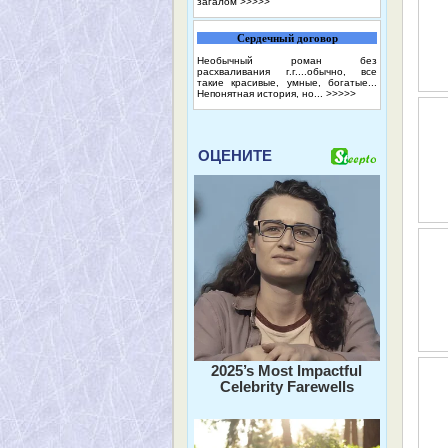
загалом
>>>>>
Сердечный договор
Необычный роман без
расхваливания г.г....обычно, все
такие красивые, умные, богатые...
Непонятная история, но...
>>>>>
ОЦЕНИТЕ
2025’s Most Impactful
Celebrity Farewells