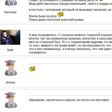
Сюжет хоть немного странный, но какой уж есть
Ведь действительно городок маленький , никто к сердцу н
в постель с человеком, который не вызывает желания, не
Наталья
Взяла быка за рога
Очень даже неплохой короткий роман.
А мне понравилось. Гг сначала немного странной показа
вполне так так нормальная девушка, взяла все в свои рук
местах странный был. То гг с тициановыми кудрями, по ом
то она с мамой и сестрами живёт, по ом оказывается, что 
что у нее племянницы, а в конце оказалось, что там один
Sabr
понравился.
Илона
Одноразка. прочитала и забыла. но читать не противно