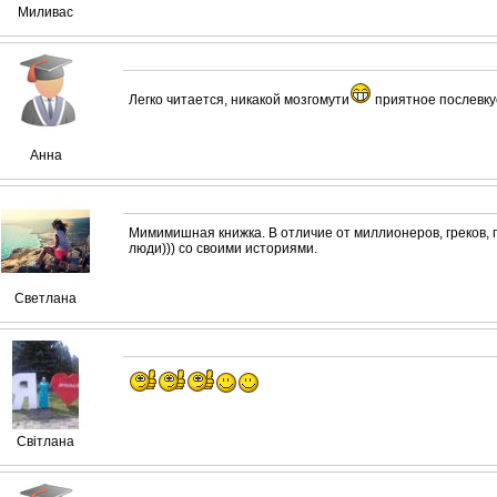
Миливас
Легко читается, никакой мозгомути
приятное послевку
Анна
Мимимишная книжка. В отличие от миллионеров, греков,
люди))) со своими историями.
Светлана
Світлана