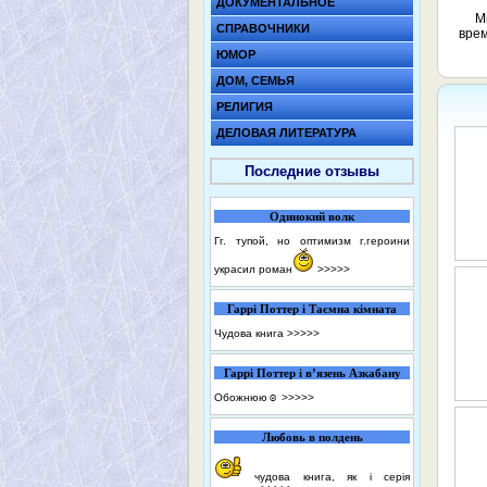
ДОКУМЕНТАЛЬНОЕ
М
СПРАВОЧНИКИ
врем
ЮМОР
ДОМ, СЕМЬЯ
РЕЛИГИЯ
ДЕЛОВАЯ ЛИТЕРАТУРА
Последние отзывы
Одинокий волк
Гг. тупой, но оптимизм г.героини
украсил роман
>>>>>
Гаррі Поттер і Таємна кімната
Чудова книга
>>>>>
Гаррі Поттер і в’язень Азкабану
Обожнюю☺️
>>>>>
Любовь в полдень
чудова книга, як і серія