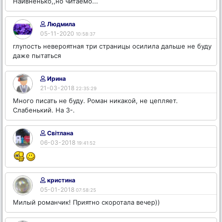
Наивненько,,но читаемо...
Людмила
05-11-2020
10:58:37
глупость невероятная три страницы осилила дальше не буду
даже пытаться
Ирина
21-03-2018
22:35:29
Много писать не буду. Роман никакой, не цепляет.
Слабенький. На 3-.
Світлана
06-03-2018
19:41:52
кристина
05-01-2018
07:58:25
Милый романчик! Приятно скоротала вечер))