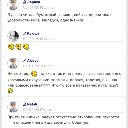
Лариса
03-01-2018
22:14:24
Я давно читала бумажный вариант, сейчас перечитала с
удовольствием! В закладки, однозначно!
Ксюша
03-01-2018
01:27:31
Alesya
02-01-2018
19:02:37
Ничего так,
только я так и не поняла, главная героиня с
красивыми округлыми формами, полная, толстая, пышная
или обыкновенная???? Что-то все в показаниях путались?!
Natali
02-02-2017
00:49:07
Приятная книжка, радует отсутствие откровенной глупости
ГГ и описаний чего куда засунули. Советую.