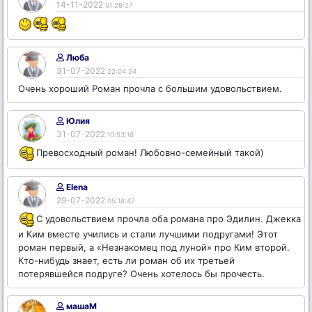
14-11-2022
01:28:27
Люба
31-07-2022
22:04:24
Очень хороший Роман прочла с большим удовольствием.
Юлия
31-07-2022
10:53:16
Превосходный роман! Любовно-семейный такой)
Elena
29-07-2022
05:16:47
С удовольствием прочла оба романа про Эдилин. Джекка
и Ким вместе учились и стали лучшими подругами! Этот
роман первый, а «Незнакомец под луной» про Ким второй.
Кто-нибудь знает, есть ли роман об их третьей
потерявшейся подруге? Очень хотелось бы прочесть.
машаМ