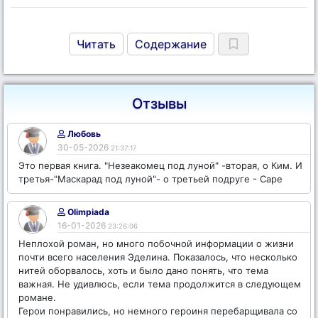
Читать
Содержание
Отзывы
Любовь
30-05-2026
21:37:17
Это первая книга. "Незеакомец под луной" -вторая, о Ким. И
третья-"Маскарад под луной"- о третьей подруге - Саре
Olimpiada
16-01-2026
23:26:06
Неплохой роман, но много побочной информации о жизни
почти всего населения Эделина. Показалось, что несколько
нитей оборвалось, хоть и было дано понять, что тема
важная. Не удивлюсь, если тема продолжится в следующем
романе.
Герои понравились, но немного героиня перебарщивала со