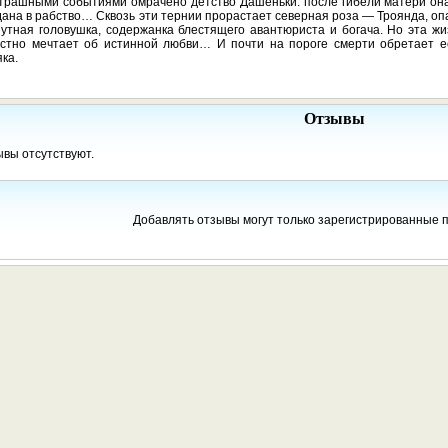
трашными событиями омрачено детство Дашеньки: после гибели матери она
ана в рабство… Сквозь эти тернии прорастает северная роза — Троянда, оп
утная головушка, содержанка блестящего авантюриста и богача. Но эта ж
астно мечтает об истинной любви… И почти на пороге смерти обретает ее
ка.
Отзывы
вы отсутствуют.
Добавлять отзывы могут только зарегистрированные 