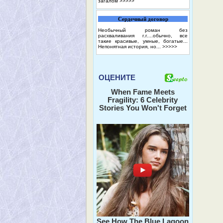
загалом
>>>>>
Сердечный договор
Необычный роман без
расхваливания г.г....обычно, все
такие красивые, умные, богатые...
Непонятная история, но...
>>>>>
ОЦЕНИТЕ
When Fame Meets
Fragility: 6 Celebrity
Stories You Won't Forget
See How The Blue Lagoon