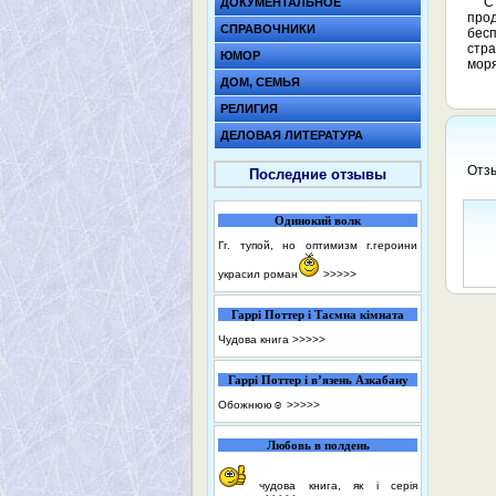
С
ДОКУМЕНТАЛЬНОЕ
прод
СПРАВОЧНИКИ
бесп
стр
ЮМОР
моря
ДОМ, СЕМЬЯ
РЕЛИГИЯ
ДЕЛОВАЯ ЛИТЕРАТУРА
Отзы
Последние отзывы
Одинокий волк
Гг. тупой, но оптимизм г.героини
украсил роман
>>>>>
Гаррі Поттер і Таємна кімната
Чудова книга
>>>>>
Гаррі Поттер і в’язень Азкабану
Обожнюю☺️
>>>>>
Любовь в полдень
чудова книга, як і серія