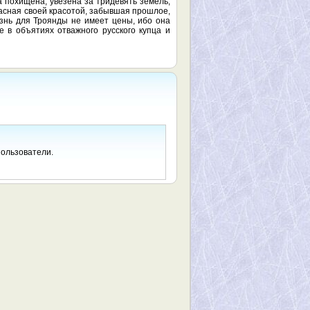
 похищена, увезена за тридевять земель,
асная своей красотой, забывшая прошлое,
изнь для Троянды не имеет цены, ибо она
 в объятиях отважного русского купца и
пользователи.