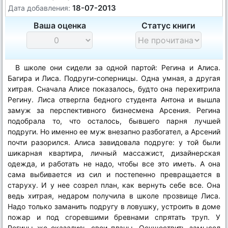
18-07-2013
Дата добавления:
Ваша оценка
Статус книги
В школе они сидели за одной партой: Регина и Алиса.
Багира и Лиса. Подруги-соперницы. Одна умная, а другая
хитрая. Сначала Алисе показалось, будто она перехитрила
Регину. Лиса отвергла бедного студента Антона и вышла
замуж за перспективного бизнесмена Арсения. Регина
подобрала то, что осталось, бывшего парня лучшей
подруги. Но именно ее муж внезапно разбогател, а Арсений
почти разорился. Алиса завидовала подруге: у той были
шикарная квартира, личный массажист, дизайнерская
одежда, и работать не надо, чтобы все это иметь. А она
сама выбивается из сил и постепенно превращается в
старуху. И у нее созрел план, как вернуть себе все. Она
ведь хитрая, недаром получила в школе прозвище Лиса.
Надо только заманить подругу в ловушку, устроить в доме
пожар и под сгоревшими бревнами спрятать труп. У
Регины же оказались свои планы. Осуществить замысел