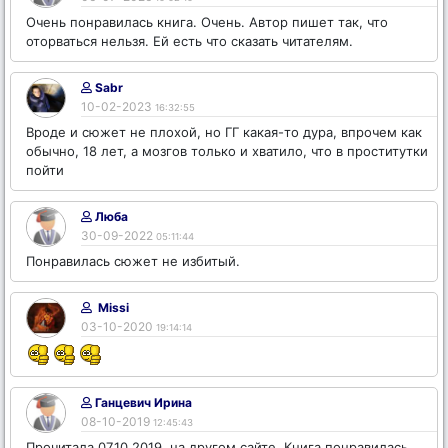
Очень понравилась книга. Очень. Автор пишет так, что
оторваться нельзя. Ей есть что сказать читателям.
Sabr
10-02-2023
16:32:55
Вроде и сюжет не плохой, но ГГ какая-то дура, впрочем как
обычно, 18 лет, а мозгов только и хватило, что в проститутки
пойти
Люба
30-09-2022
05:11:44
Понравилась сюжет не избитый.
Missi
03-10-2020
19:14:14
Ганцевич Ирина
08-10-2019
12:45:43
Прочитала 07.10.2019. на другом сайте. Книга понравилась.