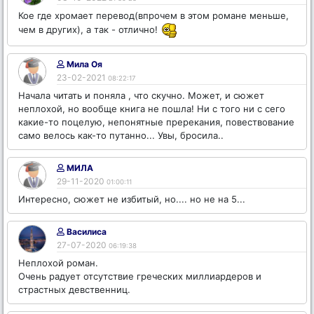
Кое где хромает перевод(впрочем в этом романе меньше,
чем в других), а так - отлично!
Мила Оя
23-02-2021
08:22:17
Начала читать и поняла , что скучно. Может, и сюжет
неплохой, но вообще книга не пошла! Ни с того ни с сего
какие-то поцелую, непонятные пререкания, повествование
само велось как-то путанно... Увы, бросила..
МИЛА
29-11-2020
01:00:11
Интересно, сюжет не избитый, но.... но не на 5...
Василиса
27-07-2020
06:19:38
Неплохой роман.
Очень радует отсутствие греческих миллиардеров и
страстных девственниц.