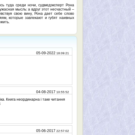
ь туда среди ночи, судмедэксперт Рона
жасная мысль: а вдруг этот несчастный –
вствуя свою вину, Рона дает себе слово
яям, которые завлекают и губят наивных
ожить.
05-09-2022
18:09:21
04-08-2017
10:55:52
хіка. Книга неординарна і таке читання
є
05-06-2017
22:57:02