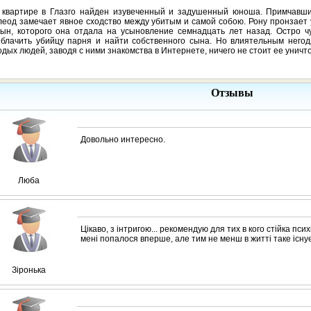
 квартире в Глазго найден изувеченный и задушенный юноша. Примчавшис
еод замечает явное сходство между убитым и самой собою. Рону пронзает у
ын, которого она отдала на усыновление семнадцать лет назад. Остро чу
облачить убийцу парня и найти собственного сына. Но влиятельным негод
дых людей, заводя с ними знакомства в Интернете, ничего не стоит ее уничт
Отзывы
Довольно интересно.
Люба
Цікаво, з інтригою... рекомендую для тих в кого стійка пси
мені попалося вперше, але тим не менш в житті таке існу
Зіронька