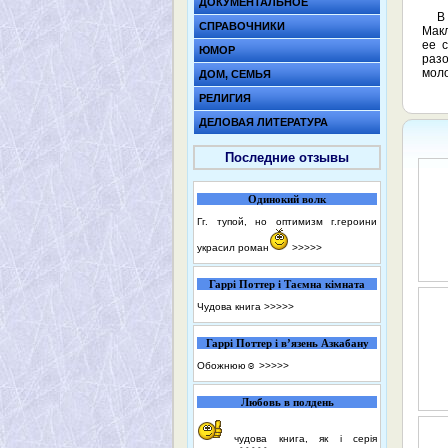
ДОКУМЕНТАЛЬНОЕ
В
СПРАВОЧНИКИ
Макл
ее с
ЮМОР
раз
моло
ДОМ, СЕМЬЯ
РЕЛИГИЯ
ДЕЛОВАЯ ЛИТЕРАТУРА
Последние отзывы
Одинокий волк
Гг. тупой, но оптимизм г.героини
украсил роман
>>>>>
Гаррі Поттер і Таємна кімната
Чудова книга
>>>>>
Гаррі Поттер і в’язень Азкабану
Обожнюю☺️
>>>>>
Любовь в полдень
чудова книга, як і серія