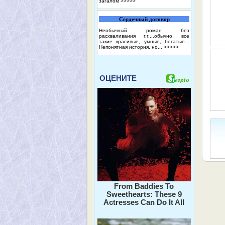
загалом
>>>>>
Сердечный договор
Необычный роман без
расхваливания г.г....обычно, все
такие красивые, умные, богатые...
Непонятная история, но...
>>>>>
ОЦЕНИТЕ
From Baddies To
Sweethearts: These 9
Actresses Can Do It All