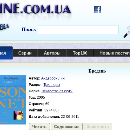
Поиск
ная
Серии
Авторы
Top100
Новые посту
Бредень
Автор:
Андерсон Лин
Раздел:
Триллеры
Серия:
Лекарство от скуки
Год:
2005
Страниц:
69
Рейтинг:
39 (4.88)
Дата добавления:
22-06-2011
Читать
Содержание
Запомнить