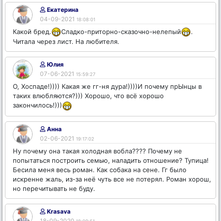
Екатерина
04-09-2021
18:08:01
Какой бред.
Сладко-приторно-сказочно-нелепый
.
Читала через лист. На любителя.
Юлия
07-06-2021
15:59:27
О, Хоспаде!)))) Какая же гг-ня дура!))))И почему прЫнцы в
таких влюбляются?))) Хорошо, что всё хорошо
закончилось!)))
Анна
02-06-2021
19:17:02
Ну почему она такая холодная вобла???? Почему не
попытаться построить семью, наладить отношение? Тупица!
Бесила меня весь роман. Как собака на сене. Гг было
искренне жаль, из-за неё чуть все не потерял. Роман хорош,
но перечитывать не буду.
Krasava
18-09-2020