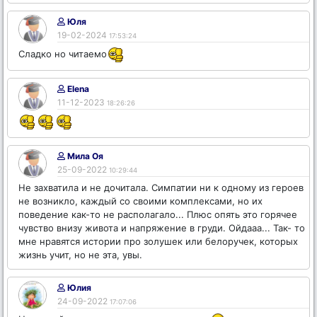
Юля
19-02-2024
17:53:24
Сладко но читаемо
Elena
11-12-2023
18:26:26
Мила Оя
25-09-2022
10:29:44
Не захватила и не дочитала. Симпатии ни к одному из героев
не возникло, каждый со своими комплексами, но их
поведение как-то не располагало... Плюс опять это горячее
чувство внизу живота и напряжение в груди. Ойдааа... Так- то
мне нравятся истории про золушек или белоручек, которых
жизнь учит, но не эта, увы.
Юлия
24-09-2022
17:07:06