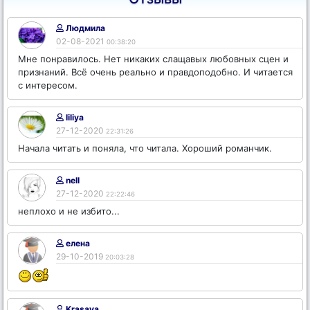
Людмила
02-08-2021
00:38:20
Мне понравилось. Нет никаких слащавых любовных сцен и
признаний. Всё очень реально и правдоподобно. И читается
с интересом.
liliya
27-12-2020
22:31:26
Начала читать и поняла, что читала. Хороший романчик.
nell
27-12-2020
22:22:46
неплохо и не избито...
елена
29-10-2019
20:03:28
Krasava