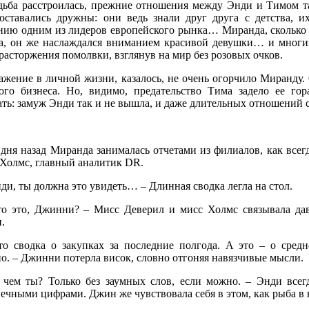
дьба расстроилась, прежние отношения между Энди и Тимом та
оставались дружны: они ведь знали друг друга с детства, 
нию одним из лидеров европейского рынка… Миранда, сколько 
а, он же наслаждался вниманием красивой девушки… и многих
расторжения помолвки, взглянув на мир без розовых очков.
ажение в личной жизни, казалось, не очень огорчило Миранду. 
ого бизнеса. Но, видимо, предательство Тима задело ее гор
ать: замуж Энди так и не вышла, и даже длительных отношений 
дня назад Миранда занималась отчетами из филиалов, как всегд
Холмс, главный аналитик DR.
ди, ты должна это увидеть… – Длинная сводка легла на стол.
то это, Джинни? – Мисс Деверил и мисс Холмс связывала дав
.
то сводка о закупках за последние полгода. А это – о сред
о. – Джинни потерла висок, словно отгоняя навязчивые мысли.
 чем ты? Только без заумных слов, если можно. – Энди всег
ечными цифрами. Джин же чувствовала себя в этом, как рыба в 