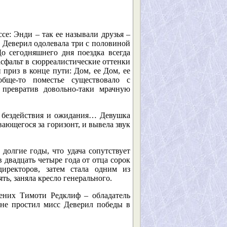
е: Энди – так ее называли друзья –
с Деверил одолевала три с половиной
о сегодняшнего дня поездка всегда
асфальт в сюрреалистические оттенки
приз в конце пути: Дом, ее Дом, ее
обще-то поместье существовало с
, превратив довольно-таки мрачную
я бездействия и ожидания… Девушка
ающегося за горизонт, и вывела звук
долгие годы, что удача сопутствует
 двадцать четыре года от отца сорок
иректоров, затем стала одним из
ть, заняла кресло генерального.
ених Тимоти Редклиф – обладатель
не простил мисс Деверил победы в