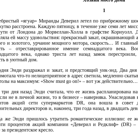
1
ебристый «ягуар» Миранды Деверил летел по прибрежному шосс
утко расстроена. Каждую пятницу, в течение уже семи лет мис
пути от Лондона до Морвеллан-Холла в графстве Корнуолл. Д
ляла ей массу удовольствия: прекрасный закат, окрашивающий 
ого и золотого, урчание мощного мотора, скорость… И главный 
сть – отреставрированное имение семнадцатого века. Во
адцатого века, однако триста лет назад замок перестроили
сть в уютный дом.
одня Энди раздражал и закат, и предстоящий уик-энд. Два дн
мотала что-то нелицеприятное в адрес светила, медленно скатыв
толы на максимум: «Show must go on!» – вот уж действительно…
 три дня назад Энди считала, что ее жизнь распланирована на 
ли не в личной жизни, то в бизнесе – наверняка. Унаследовав в
нтов акций сети супермаркетов DR, она вошла в совет д
ительных директоров и, наконец, три года назад, в двадцать девя
да же Энди пришлось утратить романтические иллюзии: ее ж
ати процентов акций компании «Деверил и Редклиф» (DR) – 
 за президентское кресло.