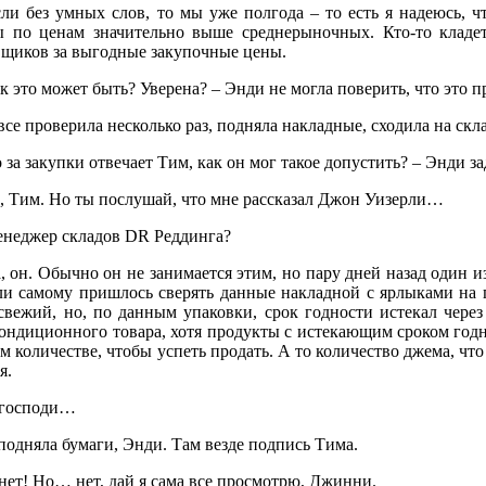
сли без умных слов, то мы уже полгода – то есть я надеюсь, ч
ы по ценам значительно выше среднерыночных. Кто-то кладет
вщиков за выгодные закупочные цены.
к это может быть? Уверена? – Энди не могла поверить, что это 
все проверила несколько раз, подняла накладные, сходила на ск
 за закупки отвечает Тим, как он мог такое допустить? – Энди за
а, Тим. Но ты послушай, что мне рассказал Джон Уизерли…
енеджер складов DR Реддинга?
, он. Обычно он не занимается этим, но пару дней назад один и
ли самому пришлось сверять данные накладной с ярлыками на п
свежий, но, по данным упаковки, срок годности истекал через
кондиционного товара, хотя продукты с истекающим сроком год
м количестве, чтобы успеть продать. А то количество джема, что 
я.
 господи…
подняла бумаги, Энди. Там везде подпись Тима.
нет! Но… нет, дай я сама все просмотрю, Джинни.