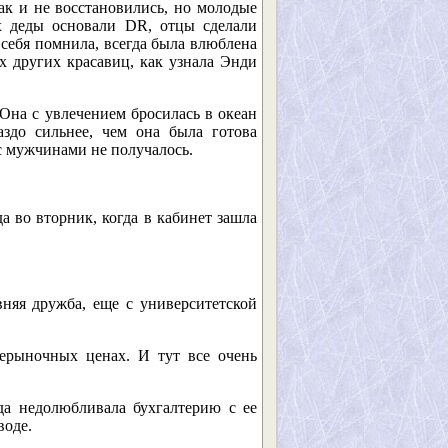
к и не восстановились, но молодые
их деды основали DR, отцы сделали
себя помнила, всегда была влюблена
 других красавиц, как узнала Энди
Она с увлечением бросилась в океан
аздо сильнее, чем она была готова
с мужчинами не получалось.
а во вторник, когда в кабинет зашла
няя дружба, еще с университетской
нерыночных ценах. И тут все очень
да недолюбливала бухгалтерию с ее
воде.