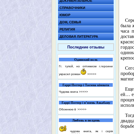
ДОКУМЕНТАЛЬНОЕ
СПРАВОЧНИКИ
ЮМОР
Сер
ДОМ, СЕМЬЯ
была ж
РЕЛИГИЯ
часа 
достав
ДЕЛОВАЯ ЛИТЕРАТУРА
красн
гордо
Последние отзывы
одинн
крепо
Одинокий волк
Гг. тупой, но оптимизм г.героини
Сег
пробор
украсил роман
>>>>>
магни
Гаррі Поттер і Таємна кімната
Еще
Чудова книга
>>>>>
ей… ес
проце
Гаррі Поттер і в’язень Азкабану
исполн
Обожнюю☺️
>>>>>
Тог
двадц
Любовь в полдень
борьбе
чудова книга, як і серія