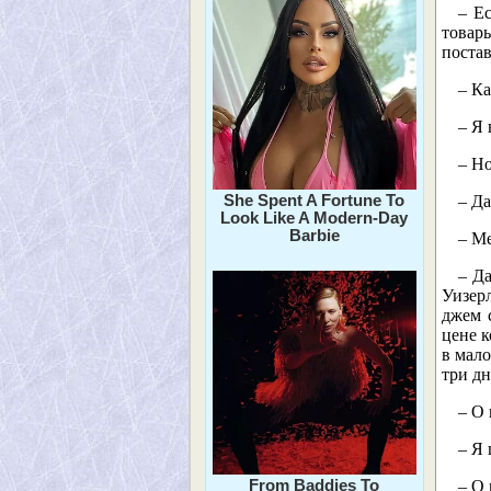
– Е
товар
поста
– Ка
– Я 
– Но
She Spent A Fortune To
– Д
Look Like A Modern-Day
Barbie
– М
– Да
Уизер
джем 
цене 
в мало
три дн
– О
– Я 
From Baddies To
– О 