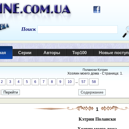
Поиск
ная
Серии
Авторы
Top100
Новые посту
Полански Кэтрин
Хозяин моего дома - Страница: 1.
..
2
3
4
5
6
7
8
9
10
57
58
Содержание
1
Кэтрин Полански
Хозяин моего дома