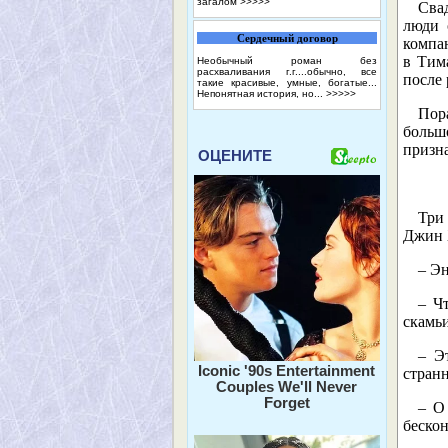
загалом
>>>>>
Сва
люди 
Сердечный договор
компа
в Тим
Необычный роман без
расхваливания г.г....обычно, все
после 
такие красивые, умные, богатые...
Непонятная история, но...
>>>>>
Пор
больш
призн
ОЦЕНИТЕ
Три 
Джин 
– Эн
– Ч
скамьи
– Э
Iconic '90s Entertainment
странн
Couples We'll Never
Forget
– О
бескон