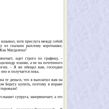
я называл, хотя прислуга между собой
у из спальни рыхлому коротышке,
 Как Магдалена?
ничает, идет строго по графику, –
цилиндр эскимо, а не на почтенного
огии. – Я же обещал вам, господин
 оно и получается пока.
на те деньги, что я выплатил вам на
м Берегу купить, поэтому я вправе
нтировали!
услышит супруга, занервничает, а это