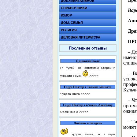
ДОКУМЕНТАЛЬНОЕ
СПРАВОЧНИКИ
Вар
ЮМОР
Анн
ДОМ, СЕМЬЯ
РЕЛИГИЯ
Дра
ДЕЛОВАЯ ЛИТЕРАТУРА
ПР
Последние отзывы
– До
имено
Одинокий волк
слишк
Гг. тупой, но оптимизм г.героини
– В
украсил роман
>>>>>
успок
профе
Гаррі Поттер і Таємна кімната
Кульчи
Чудова книга
>>>>>
– Ч
Гаррі Поттер і в’язень Азкабану
протя
ожида
Обожнюю☺️
>>>>>
– Ти
Любовь в полдень
может 
чудова книга, як і серія