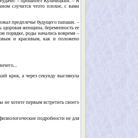
неудачи! – прошипел Кульчицкий. – Я
ыном случится чтото плохое, с вами
пожал предплечье будущего папаши. –
ть здоровая женщина, беременность ее
ном порядке, роды начались вовремя –
ровым и красивым, как и положено
ичего...
кий крик, а через секунду выглянула
вы не хотите первым встретить своего
и физиологические подробности не для