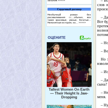
– Во
загалом
>>>>>
слов 
произо
Сердечный договор
Необычный роман без
– Д
расхваливания г.г....обычно, все
такие красивые, умные, богатые...
Все бу
Непонятная история, но...
>>>>>
протек
волно
потомк
ОЦЕНИТЕ
– Но
– Во
Но 
взвол
– И
– Да
сына?
Tallest Women On Earth
– Не
— Their Height Is Jaw-
меня.
Dropping
– Ну