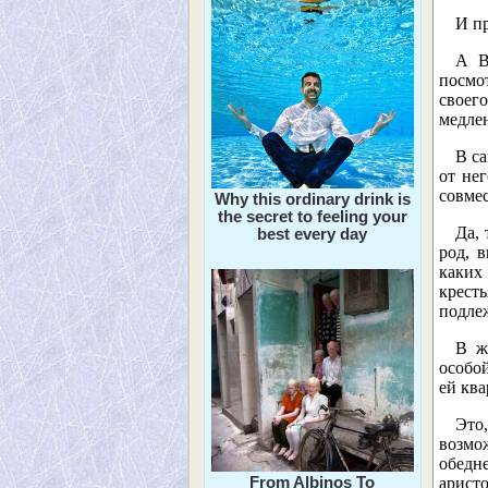
И пр
А В
посмо
своег
медлен
В са
от нег
совмес
Why this ordinary drink is
the secret to feeling your
Да,
best every day
род, 
каких 
кресть
подле
В ж
особой
ей ква
Это,
возмо
обедн
From Albinos To
аристо