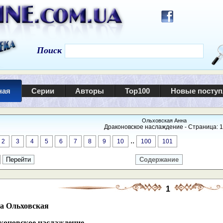
Поиск
ная
Серии
Авторы
Top100
Новые посту
Ольховская Анна
Драконовское наслаждение - Страница: 1
..
2
3
4
5
6
7
8
9
10
100
101
Содержание
1
а Ольховская
коновское наслаждение