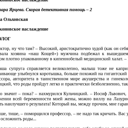
вара Ярцева. Скорая детективная помощь – 2
а Ольховская
коновское наслаждение
ОЛОГ
ктор, ну что там? – Высокий, аристократично худой (как он себ
вала хозяина «наш Кощей») мужчина подбежал к вышедшем
ом плотно упакованному в кипеннобелый медицинский халат. –
аша супруга справляется великолепно, малыш тоже не каприз
аивающе улыбнулся коротышка, больше похожий на гигантский 
ссора, авторитета в таинственном мире акушерства и гинекол
цкий, что роды пройдут легко и практически безболезненно, так
то значит – пока? – нахмурился Кульчицкий. – Иосиф Львович, 
жении всей беременности моей жены, можно виллу на Лазурно
ть наилучшего результата! Который вы, между прочим, мне гара
ше, тише, – поморщился профессор, – не надо так кричать. Вас 
осложнить роды...