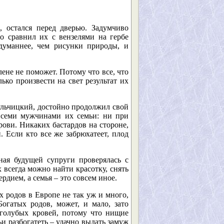
, остался перед дверью. Задумчиво
о сравнил их с вензелями на гербе
одуманнее, чем рисунки природы, и
лене не поможет. Потому что все, что
ько произвести на свет результат их
ульчицкий, достойно продолжил свой
всеми мужчинами их семьи: ни при
рови. Никаких бастардов на стороне,
. Если кто все же забрюхатеет, плод
ная будущей супруги проверялась с
 всегда можно найти красотку, снять
ердием, а семья – это совсем иное.
ких родов в Европе не так уж и много,
огатых родов, может, и мало, зато
 голубых кровей, потому что нищие
и разбогатеть – удачно выдать замуж