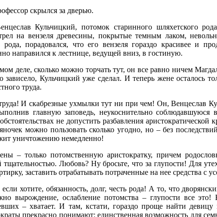
офессор скрылся за дверью.
енцеслав Кульчицкий, потомок старинного шляхетского рода
трел на вензеля древесины, покрытые темным лаком, невольн
о рода, порадовался, что его вензеля гораздо красивее и пр
но направился к лестнице, ведущей вниз, в гостиную.
мом деле, сколько можно торчать тут, он все равно ничем Магда
о зависело, Кульчицкий уже сделал. И теперь жене осталось тол
тного труда.
 труда! И скабрезные ухмылки тут ни при чем! Он, Венцеслав К
выполнив главную заповедь, неукоснительно соблюдавшуюся 
обстоятельствах не допустить разбавления аристократической к
яночек можно пользовать сколько угодно, но – без последствий
жит уничтожению немедленно!
ены – только потомственную аристократку, причем родослов
 тщательностью. Любовь? Ну бросьте, что за глупости! Для утех
ртирку, заставить отрабатывать потраченные на нее средства с ус
 если хотите, обязанность, долг, честь рода! А то, что дворянс
жно вырождение, ослабление потомства – глупости все это! Б
евших – хватает. И там, кстати, гораздо проще найти девицу
краты прекрасно понимают: единственная возможность для семь